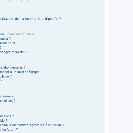
lisateurs de ma liste d’amis et d’ignorés ?
ans un ou des forums ?
sultat ?
blanche ?!
?
ssages et sujets ?
t les abonnements ?
onner à un sujet spécifique ?
ifique ?
 ?
ce forum ?
s jointes ?
cussions ?
ible ?
 d’abus ou d’ordres légaux liés à ce forum ?
r du forum ?