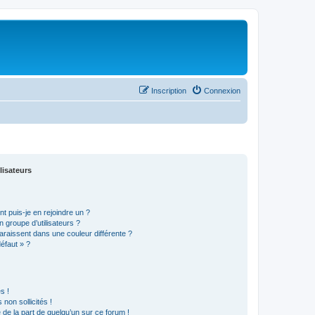
Inscription
Connexion
lisateurs
t puis-je en rejoindre un ?
 groupe d’utilisateurs ?
araissent dans une couleur différente ?
défaut » ?
s !
non sollicités !
e de la part de quelqu’un sur ce forum !