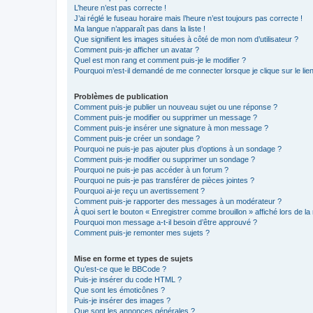
L’heure n’est pas correcte !
J’ai réglé le fuseau horaire mais l’heure n’est toujours pas correcte !
Ma langue n’apparaît pas dans la liste !
Que signifient les images situées à côté de mon nom d’utilisateur ?
Comment puis-je afficher un avatar ?
Quel est mon rang et comment puis-je le modifier ?
Pourquoi m’est-il demandé de me connecter lorsque je clique sur le lien 
Problèmes de publication
Comment puis-je publier un nouveau sujet ou une réponse ?
Comment puis-je modifier ou supprimer un message ?
Comment puis-je insérer une signature à mon message ?
Comment puis-je créer un sondage ?
Pourquoi ne puis-je pas ajouter plus d’options à un sondage ?
Comment puis-je modifier ou supprimer un sondage ?
Pourquoi ne puis-je pas accéder à un forum ?
Pourquoi ne puis-je pas transférer de pièces jointes ?
Pourquoi ai-je reçu un avertissement ?
Comment puis-je rapporter des messages à un modérateur ?
À quoi sert le bouton « Enregistrer comme brouillon » affiché lors de la 
Pourquoi mon message a-t-il besoin d’être approuvé ?
Comment puis-je remonter mes sujets ?
Mise en forme et types de sujets
Qu’est-ce que le BBCode ?
Puis-je insérer du code HTML ?
Que sont les émoticônes ?
Puis-je insérer des images ?
Que sont les annonces générales ?