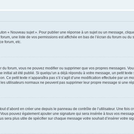
outon « Nouveau sujet ». Pour publier une réponse à un sujet ou un message, cliqu
 forum, une liste de vos permissions est affichée en bas de l’écran du forum ou du
ce forum, etc.
r du forum, vous ne pouvez modifier ou supprimer que vos propres messages. Vou
 initial ait été publié. Si quelqu’un a déjà répondu à votre message, un petit text
ion. Ce petit texte n’apparaîtra pas s’il s’agit d’une modification effectuée par un 
ue les utilisateurs normaux ne peuvent pas supprimer leur propre message si une ré
ut d’abord en créer une depuis le panneau de contrôle de l’utilisateur. Une fois c
ure. Vous pouvez également ajouter une signature qui sera insérée à tous vos mess
 vous sera plus utile de spécifier sur chaque message votre souhait d’insérer votre si