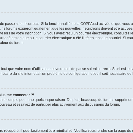
t de passe soient corrects. Si la fonctionnalité de la COPPA est activée et que vous 
ains forums exigeront également que les nouvelles inscriptions doivent être activée
te lors de votre inscription. Si vous aviez reçu un courrier électronique, consultez l
r électronique ou le courrier électronique a été filtré en tant que pourriel. Si vo
rateur du forum.
out que votre nom d’utilisateur et votre mot de passe soient corrects. Si tel est le
iétaire du site internet ait un problème de configuration et qu’il soit nécessaire de l
 plus me connecter ?!
votre compte pour une quelconque raison. De plus, beaucoup de forums suppriment pér
 nouveau et essayez de participer plus activement aux discussions du forum.
 récupéré, il peut facilement être réinitialisé. Veuillez vous rendre sur la page de