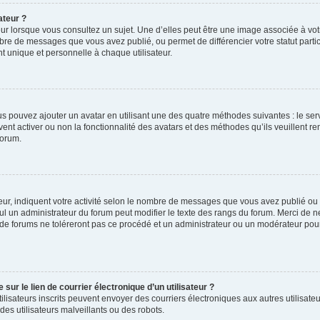
ateur ?
ur lorsque vous consultez un sujet. Une d’elles peut être une image associée à vo
mbre de messages que vous avez publié, ou permet de différencier votre statut parti
 unique et personnelle à chaque utilisateur.
ous pouvez ajouter un avatar en utilisant une des quatre méthodes suivantes : le serv
ent activer ou non la fonctionnalité des avatars et des méthodes qu’ils veuillent ren
forum.
ur, indiquent votre activité selon le nombre de messages que vous avez publié ou id
eul un administrateur du forum peut modifier le texte des rangs du forum. Merci de 
de forums ne toléreront pas ce procédé et un administrateur ou un modérateur pou
ur le lien de courrier électronique d’un utilisateur ?
s utilisateurs inscrits peuvent envoyer des courriers électroniques aux autres utili
es utilisateurs malveillants ou des robots.