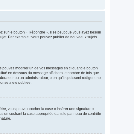
ez sur le bouton « Répondre ». Il se peut que vous ayez besoin
 sujet. Par exemple : vous pouvez publier de nouveaux sujets
s pouvez modifier un de vos messages en cliquant le bouton
e situé en dessous du message affichera le nombre de fois que
modérateur ou un administrateur, bien qu’ils puissent rédiger une
ponse a été publiée.
réée, vous pouvez cocher la case « Insérer une signature »
ages en cochant la case appropriée dans le panneau de contrôle
gnature.