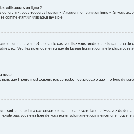
s utilisateurs en ligne ?
s du forum », vous trouverez l’option « Masquer mon statut en ligne ». Si vous activ
é comme étant un utilisateur invisible.
aire différent du vôtre. Si tel était le cas, veuillez vous rendre dans le panneau de co
ey, etc. Veuillez noter que le réglage du fuseau horaire, comme la plupart des autr
orrecte !
 mais que l’heure n’est toujours pas correcte, il est probable que l’horloge du serve
orum, soit le logiciel n’a pas encore été traduit dans votre langue. Essayez de deman
 n’existe pas, vous êtes libre de vous porter volontaire et commencer une nouvelle t