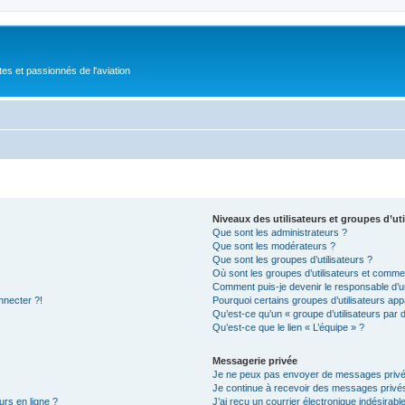
tes et passionnés de l'aviation
Niveaux des utilisateurs et groupes d’uti
Que sont les administrateurs ?
Que sont les modérateurs ?
Que sont les groupes d’utilisateurs ?
Où sont les groupes d’utilisateurs et commen
Comment puis-je devenir le responsable d’un
nnecter ?!
Pourquoi certains groupes d’utilisateurs app
Qu’est-ce qu’un « groupe d’utilisateurs par 
Qu’est-ce que le lien « L’équipe » ?
Messagerie privée
Je ne peux pas envoyer de messages privé
Je continue à recevoir des messages privés 
urs en ligne ?
J’ai reçu un courrier électronique indésirabl