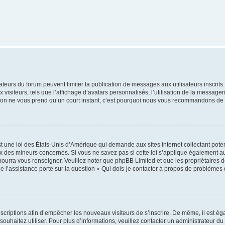
trateurs du forum peuvent limiter la publication de messages aux utilisateurs inscri
visiteurs, tels que l’affichage d’avatars personnalisés, l’utilisation de la messager
ription ne vous prend qu’un court instant, c’est pourquoi nous vous recommandons de l
t une loi des États-Unis d’Amérique qui demande aux sites internet collectant pot
 des mineurs concernés. Si vous ne savez pas si cette loi s’applique également au
 pourra vous renseigner. Veuillez noter que phpBB Limited et que les propriétaires
ue l’assistance porte sur la question « Qui dois-je contacter à propos de problèmes 
inscriptions afin d’empêcher les nouveaux visiteurs de s’inscrire. De même, il est é
s souhaitez utiliser. Pour plus d’informations, veuillez contacter un administrateur du