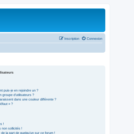
Inscription
Connexion
lisateurs
t puis-je en rejoindre un ?
 groupe d’utilisateurs ?
araissent dans une couleur différente ?
défaut » ?
s !
non sollicités !
e de la part de quelqu’un sur ce forum !