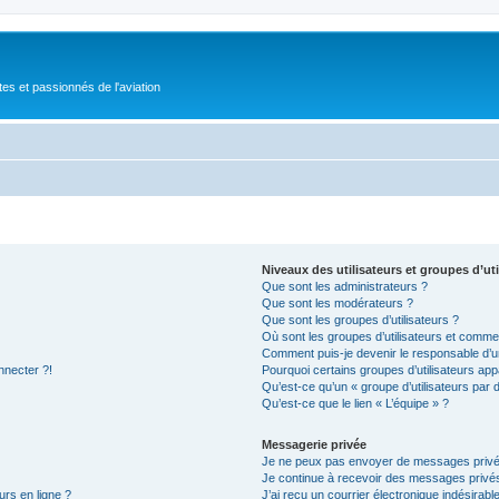
tes et passionnés de l'aviation
Niveaux des utilisateurs et groupes d’uti
Que sont les administrateurs ?
Que sont les modérateurs ?
Que sont les groupes d’utilisateurs ?
Où sont les groupes d’utilisateurs et commen
Comment puis-je devenir le responsable d’un
nnecter ?!
Pourquoi certains groupes d’utilisateurs app
Qu’est-ce qu’un « groupe d’utilisateurs par 
Qu’est-ce que le lien « L’équipe » ?
Messagerie privée
Je ne peux pas envoyer de messages privé
Je continue à recevoir des messages privés 
urs en ligne ?
J’ai reçu un courrier électronique indésirabl