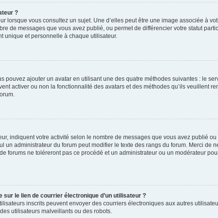
ateur ?
ur lorsque vous consultez un sujet. Une d’elles peut être une image associée à vo
mbre de messages que vous avez publié, ou permet de différencier votre statut parti
 unique et personnelle à chaque utilisateur.
ous pouvez ajouter un avatar en utilisant une des quatre méthodes suivantes : le serv
ent activer ou non la fonctionnalité des avatars et des méthodes qu’ils veuillent ren
forum.
ur, indiquent votre activité selon le nombre de messages que vous avez publié ou id
eul un administrateur du forum peut modifier le texte des rangs du forum. Merci de 
de forums ne toléreront pas ce procédé et un administrateur ou un modérateur pou
ur le lien de courrier électronique d’un utilisateur ?
s utilisateurs inscrits peuvent envoyer des courriers électroniques aux autres utili
es utilisateurs malveillants ou des robots.