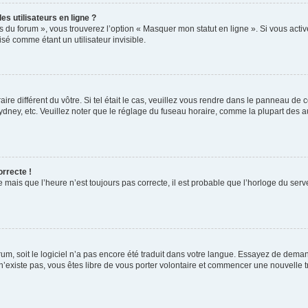
s utilisateurs en ligne ?
s du forum », vous trouverez l’option « Masquer mon statut en ligne ». Si vous activ
é comme étant un utilisateur invisible.
aire différent du vôtre. Si tel était le cas, veuillez vous rendre dans le panneau de co
ey, etc. Veuillez noter que le réglage du fuseau horaire, comme la plupart des autr
orrecte !
 mais que l’heure n’est toujours pas correcte, il est probable que l’horloge du serve
orum, soit le logiciel n’a pas encore été traduit dans votre langue. Essayez de deman
 n’existe pas, vous êtes libre de vous porter volontaire et commencer une nouvelle t