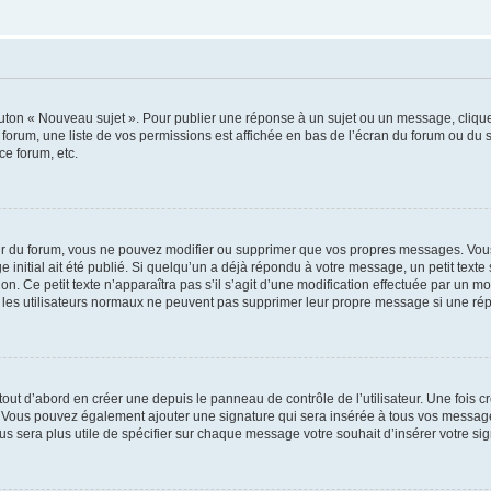
outon « Nouveau sujet ». Pour publier une réponse à un sujet ou un message, cliqu
 forum, une liste de vos permissions est affichée en bas de l’écran du forum ou du
ce forum, etc.
r du forum, vous ne pouvez modifier ou supprimer que vos propres messages. Vou
 initial ait été publié. Si quelqu’un a déjà répondu à votre message, un petit text
ion. Ce petit texte n’apparaîtra pas s’il s’agit d’une modification effectuée par un 
ue les utilisateurs normaux ne peuvent pas supprimer leur propre message si une ré
ut d’abord en créer une depuis le panneau de contrôle de l’utilisateur. Une fois c
ure. Vous pouvez également ajouter une signature qui sera insérée à tous vos mess
 vous sera plus utile de spécifier sur chaque message votre souhait d’insérer votre si