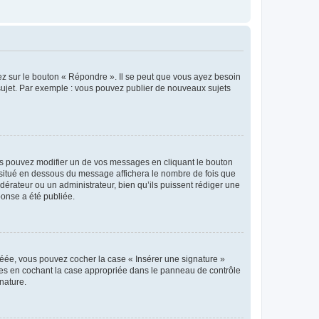
ez sur le bouton « Répondre ». Il se peut que vous ayez besoin
 sujet. Par exemple : vous pouvez publier de nouveaux sujets
s pouvez modifier un de vos messages en cliquant le bouton
e situé en dessous du message affichera le nombre de fois que
modérateur ou un administrateur, bien qu’ils puissent rédiger une
ponse a été publiée.
réée, vous pouvez cocher la case « Insérer une signature »
ages en cochant la case appropriée dans le panneau de contrôle
gnature.