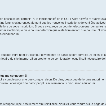
t de passe soient corrects. Si la fonctionnalité de la COPPA est activée et que vous 
ains forums exigeront également que les nouvelles inscriptions doivent être activée
te lors de votre inscription. Si vous aviez reçu un courrier électronique, consultez l
r électronique ou le courrier électronique a été filtré en tant que pourriel. Si vo
rateur du forum.
out que votre nom d’utilisateur et votre mot de passe soient corrects. Si tel est le
iétaire du site internet ait un problème de configuration et qu’il soit nécessaire de l
 plus me connecter ?!
votre compte pour une quelconque raison. De plus, beaucoup de forums suppriment pér
 nouveau et essayez de participer plus activement aux discussions du forum.
 récupéré, il peut facilement être réinitialisé. Veuillez vous rendre sur la page de