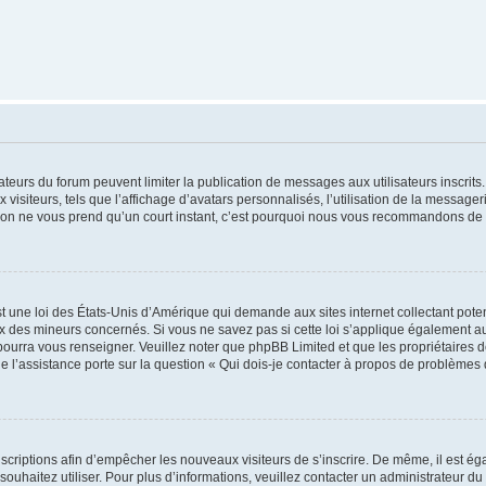
trateurs du forum peuvent limiter la publication de messages aux utilisateurs inscri
visiteurs, tels que l’affichage d’avatars personnalisés, l’utilisation de la messager
ription ne vous prend qu’un court instant, c’est pourquoi nous vous recommandons de l
t une loi des États-Unis d’Amérique qui demande aux sites internet collectant pot
 des mineurs concernés. Si vous ne savez pas si cette loi s’applique également au
 pourra vous renseigner. Veuillez noter que phpBB Limited et que les propriétaires
ue l’assistance porte sur la question « Qui dois-je contacter à propos de problèmes 
inscriptions afin d’empêcher les nouveaux visiteurs de s’inscrire. De même, il est é
s souhaitez utiliser. Pour plus d’informations, veuillez contacter un administrateur du