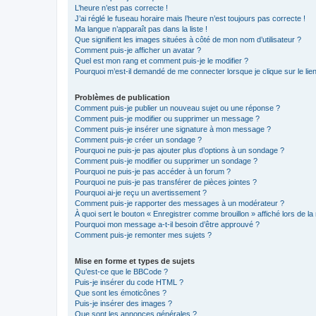
L’heure n’est pas correcte !
J’ai réglé le fuseau horaire mais l’heure n’est toujours pas correcte !
Ma langue n’apparaît pas dans la liste !
Que signifient les images situées à côté de mon nom d’utilisateur ?
Comment puis-je afficher un avatar ?
Quel est mon rang et comment puis-je le modifier ?
Pourquoi m’est-il demandé de me connecter lorsque je clique sur le lien 
Problèmes de publication
Comment puis-je publier un nouveau sujet ou une réponse ?
Comment puis-je modifier ou supprimer un message ?
Comment puis-je insérer une signature à mon message ?
Comment puis-je créer un sondage ?
Pourquoi ne puis-je pas ajouter plus d’options à un sondage ?
Comment puis-je modifier ou supprimer un sondage ?
Pourquoi ne puis-je pas accéder à un forum ?
Pourquoi ne puis-je pas transférer de pièces jointes ?
Pourquoi ai-je reçu un avertissement ?
Comment puis-je rapporter des messages à un modérateur ?
À quoi sert le bouton « Enregistrer comme brouillon » affiché lors de la 
Pourquoi mon message a-t-il besoin d’être approuvé ?
Comment puis-je remonter mes sujets ?
Mise en forme et types de sujets
Qu’est-ce que le BBCode ?
Puis-je insérer du code HTML ?
Que sont les émoticônes ?
Puis-je insérer des images ?
Que sont les annonces générales ?