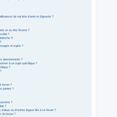
lisateurs de ma liste d’amis et d’ignorés ?
ans un ou des forums ?
sultat ?
blanche ?!
?
ssages et sujets ?
t les abonnements ?
onner à un sujet spécifique ?
ifique ?
 ?
ce forum ?
s jointes ?
cussions ?
ible ?
 d’abus ou d’ordres légaux liés à ce forum ?
r du forum ?