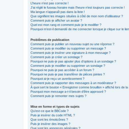
L’heure n’est pas correcte !
J’ai réglé le fuseau horaire mais l’heure n’est toujours pas correcte !
Ma langue n’apparaît pas dans la liste !
Que signifient les images situées à côté de mon nom d’utilisateur ?
Comment puis-je afficher un avatar ?
Quel est mon rang et comment puis-je le modifier ?
Pourquoi m’est-il demandé de me connecter lorsque je clique sur le lien 
Problèmes de publication
Comment puis-je publier un nouveau sujet ou une réponse ?
Comment puis-je modifier ou supprimer un message ?
Comment puis-je insérer une signature à mon message ?
Comment puis-je créer un sondage ?
Pourquoi ne puis-je pas ajouter plus d’options à un sondage ?
Comment puis-je modifier ou supprimer un sondage ?
Pourquoi ne puis-je pas accéder à un forum ?
Pourquoi ne puis-je pas transférer de pièces jointes ?
Pourquoi ai-je reçu un avertissement ?
Comment puis-je rapporter des messages à un modérateur ?
À quoi sert le bouton « Enregistrer comme brouillon » affiché lors de la 
Pourquoi mon message a-t-il besoin d’être approuvé ?
Comment puis-je remonter mes sujets ?
Mise en forme et types de sujets
Qu’est-ce que le BBCode ?
Puis-je insérer du code HTML ?
Que sont les émoticônes ?
Puis-je insérer des images ?
Que sont les annonces générales ?