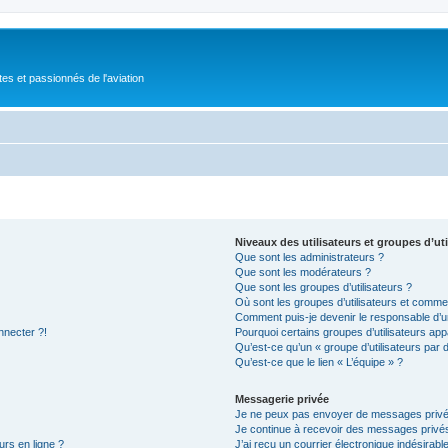
tes et passionnés de l'aviation
Niveaux des utilisateurs et groupes d’uti
Que sont les administrateurs ?
Que sont les modérateurs ?
Que sont les groupes d’utilisateurs ?
Où sont les groupes d’utilisateurs et commen
Comment puis-je devenir le responsable d’un
nnecter ?!
Pourquoi certains groupes d’utilisateurs app
Qu’est-ce qu’un « groupe d’utilisateurs par 
Qu’est-ce que le lien « L’équipe » ?
Messagerie privée
Je ne peux pas envoyer de messages privé
Je continue à recevoir des messages privés 
urs en ligne ?
J’ai reçu un courrier électronique indésirabl