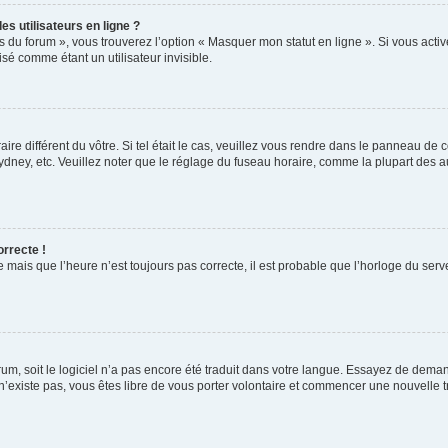
s utilisateurs en ligne ?
s du forum », vous trouverez l’option « Masquer mon statut en ligne ». Si vous activ
é comme étant un utilisateur invisible.
aire différent du vôtre. Si tel était le cas, veuillez vous rendre dans le panneau de co
ey, etc. Veuillez noter que le réglage du fuseau horaire, comme la plupart des autr
orrecte !
 mais que l’heure n’est toujours pas correcte, il est probable que l’horloge du serve
orum, soit le logiciel n’a pas encore été traduit dans votre langue. Essayez de deman
 n’existe pas, vous êtes libre de vous porter volontaire et commencer une nouvelle t