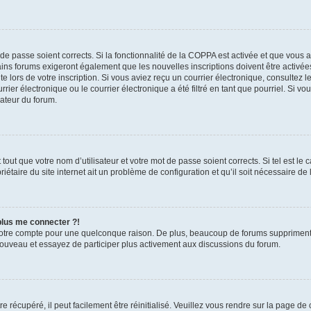
t de passe soient corrects. Si la fonctionnalité de la COPPA est activée et que vous 
ains forums exigeront également que les nouvelles inscriptions doivent être activée
te lors de votre inscription. Si vous aviez reçu un courrier électronique, consultez l
r électronique ou le courrier électronique a été filtré en tant que pourriel. Si vo
rateur du forum.
out que votre nom d’utilisateur et votre mot de passe soient corrects. Si tel est le
iétaire du site internet ait un problème de configuration et qu’il soit nécessaire de l
 plus me connecter ?!
votre compte pour une quelconque raison. De plus, beaucoup de forums suppriment pér
 nouveau et essayez de participer plus activement aux discussions du forum.
 récupéré, il peut facilement être réinitialisé. Veuillez vous rendre sur la page de