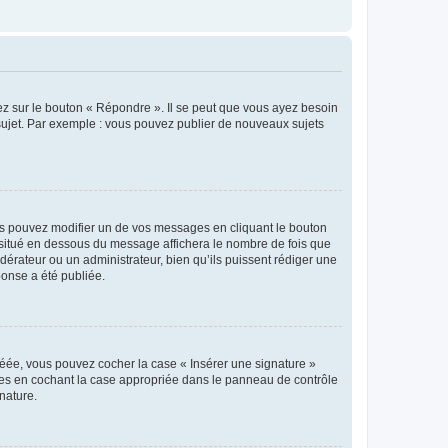
ez sur le bouton « Répondre ». Il se peut que vous ayez besoin
 sujet. Par exemple : vous pouvez publier de nouveaux sujets
s pouvez modifier un de vos messages en cliquant le bouton
e situé en dessous du message affichera le nombre de fois que
modérateur ou un administrateur, bien qu’ils puissent rédiger une
ponse a été publiée.
réée, vous pouvez cocher la case « Insérer une signature »
ages en cochant la case appropriée dans le panneau de contrôle
gnature.