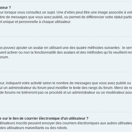
ateur ?
ur lorsque vous consultez un sujet. Une d’elles peut être une image associée à vo
mbre de messages que vous avez publié, ou permet de différencier votre statut parti
 unique et personnelle à chaque utilisateur.
ous pouvez ajouter un avatar en utilisant une des quatre méthodes suivantes : le serv
ent activer ou non la fonctionnalité des avatars et des méthodes qu’ils veuillent ren
forum.
ur, indiquent votre activité selon le nombre de messages que vous avez publié ou id
eul un administrateur du forum peut modifier le texte des rangs du forum. Merci de 
de forums ne toléreront pas ce procédé et un administrateur ou un modérateur pou
ur le lien de courrier électronique d’un utilisateur ?
s utilisateurs inscrits peuvent envoyer des courriers électroniques aux autres utili
es utilisateurs malveillants ou des robots.