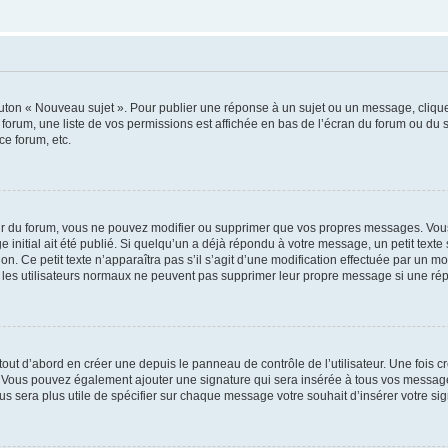
outon « Nouveau sujet ». Pour publier une réponse à un sujet ou un message, cliqu
 forum, une liste de vos permissions est affichée en bas de l’écran du forum ou du
ce forum, etc.
r du forum, vous ne pouvez modifier ou supprimer que vos propres messages. Vou
 initial ait été publié. Si quelqu’un a déjà répondu à votre message, un petit text
ion. Ce petit texte n’apparaîtra pas s’il s’agit d’une modification effectuée par un 
ue les utilisateurs normaux ne peuvent pas supprimer leur propre message si une ré
ut d’abord en créer une depuis le panneau de contrôle de l’utilisateur. Une fois c
ure. Vous pouvez également ajouter une signature qui sera insérée à tous vos mess
 vous sera plus utile de spécifier sur chaque message votre souhait d’insérer votre si