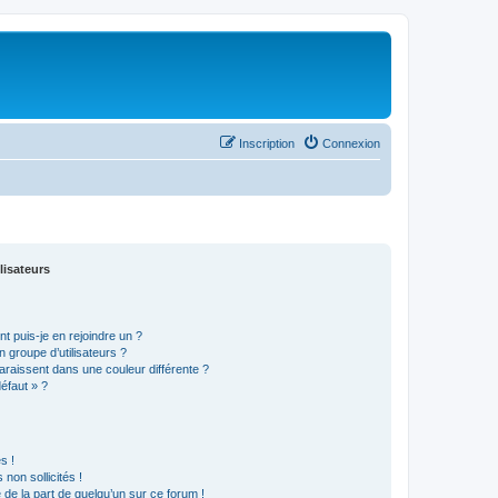
Inscription
Connexion
lisateurs
t puis-je en rejoindre un ?
 groupe d’utilisateurs ?
araissent dans une couleur différente ?
défaut » ?
s !
non sollicités !
e de la part de quelqu’un sur ce forum !