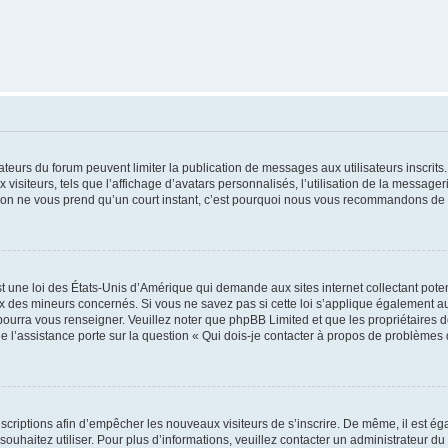
trateurs du forum peuvent limiter la publication de messages aux utilisateurs inscri
visiteurs, tels que l’affichage d’avatars personnalisés, l’utilisation de la messager
ription ne vous prend qu’un court instant, c’est pourquoi nous vous recommandons de l
t une loi des États-Unis d’Amérique qui demande aux sites internet collectant pot
 des mineurs concernés. Si vous ne savez pas si cette loi s’applique également au
 pourra vous renseigner. Veuillez noter que phpBB Limited et que les propriétaires
ue l’assistance porte sur la question « Qui dois-je contacter à propos de problèmes 
inscriptions afin d’empêcher les nouveaux visiteurs de s’inscrire. De même, il est é
s souhaitez utiliser. Pour plus d’informations, veuillez contacter un administrateur du