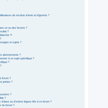
lisateurs de ma liste d’amis et d’ignorés ?
ans un ou des forums ?
sultat ?
blanche ?!
?
ssages et sujets ?
t les abonnements ?
onner à un sujet spécifique ?
ifique ?
 ?
ce forum ?
s jointes ?
cussions ?
ible ?
 d’abus ou d’ordres légaux liés à ce forum ?
r du forum ?