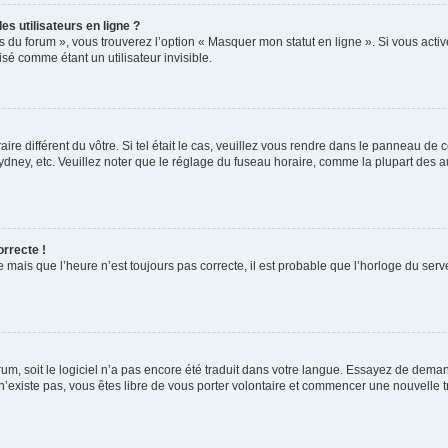
s utilisateurs en ligne ?
s du forum », vous trouverez l’option « Masquer mon statut en ligne ». Si vous activ
é comme étant un utilisateur invisible.
aire différent du vôtre. Si tel était le cas, veuillez vous rendre dans le panneau de co
ey, etc. Veuillez noter que le réglage du fuseau horaire, comme la plupart des autr
orrecte !
 mais que l’heure n’est toujours pas correcte, il est probable que l’horloge du serve
orum, soit le logiciel n’a pas encore été traduit dans votre langue. Essayez de deman
 n’existe pas, vous êtes libre de vous porter volontaire et commencer une nouvelle t