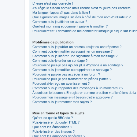
L’heure n’est pas correcte !
J’ai réglé le fuseau horaire mais l’heure n’est toujours pas correcte !
Ma langue n’apparaît pas dans la liste !
Que signifient les images situées à côté de mon nom d’utilisateur ?
Comment puis-je afficher un avatar ?
Quel est mon rang et comment puis-je le modifier ?
Pourquoi m’est-il demandé de me connecter lorsque je clique sur le lien 
Problèmes de publication
Comment puis-je publier un nouveau sujet ou une réponse ?
Comment puis-je modifier ou supprimer un message ?
Comment puis-je insérer une signature à mon message ?
Comment puis-je créer un sondage ?
Pourquoi ne puis-je pas ajouter plus d’options à un sondage ?
Comment puis-je modifier ou supprimer un sondage ?
Pourquoi ne puis-je pas accéder à un forum ?
Pourquoi ne puis-je pas transférer de pièces jointes ?
Pourquoi ai-je reçu un avertissement ?
Comment puis-je rapporter des messages à un modérateur ?
À quoi sert le bouton « Enregistrer comme brouillon » affiché lors de la 
Pourquoi mon message a-t-il besoin d’être approuvé ?
Comment puis-je remonter mes sujets ?
Mise en forme et types de sujets
Qu’est-ce que le BBCode ?
Puis-je insérer du code HTML ?
Que sont les émoticônes ?
Puis-je insérer des images ?
Que sont les annonces générales ?