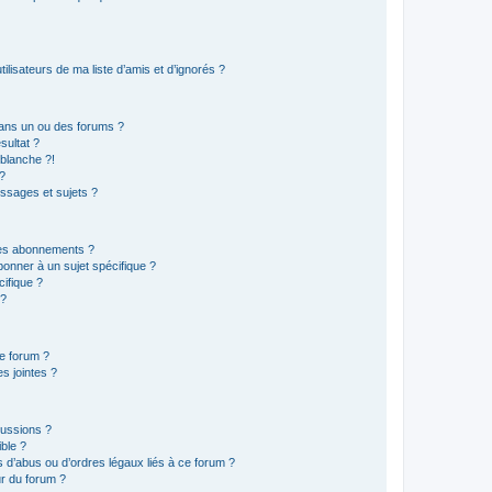
lisateurs de ma liste d’amis et d’ignorés ?
ans un ou des forums ?
sultat ?
blanche ?!
?
ssages et sujets ?
t les abonnements ?
onner à un sujet spécifique ?
ifique ?
 ?
ce forum ?
s jointes ?
cussions ?
ible ?
 d’abus ou d’ordres légaux liés à ce forum ?
r du forum ?