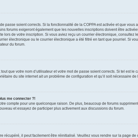
t de passe soient corrects. Si la fonctionnalité de la COPPA est activée et que vous 
ains forums exigeront également que les nouvelles inscriptions doivent être activée
te lors de votre inscription. Si vous aviez reçu un courrier électronique, consultez l
r électronique ou le courrier électronique a été filtré en tant que pourriel. Si vo
rateur du forum.
out que votre nom d’utilisateur et votre mot de passe soient corrects. Si tel est le
iétaire du site internet ait un problème de configuration et qu’il soit nécessaire de l
 plus me connecter ?!
votre compte pour une quelconque raison. De plus, beaucoup de forums suppriment pér
 nouveau et essayez de participer plus activement aux discussions du forum.
 récupéré, il peut facilement être réinitialisé. Veuillez vous rendre sur la page de