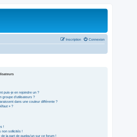
Inscription
Connexion
lisateurs
t puis-je en rejoindre un ?
 groupe d’utilisateurs ?
araissent dans une couleur différente ?
défaut » ?
s !
non sollicités !
e de la part de quelqu’un sur ce forum !