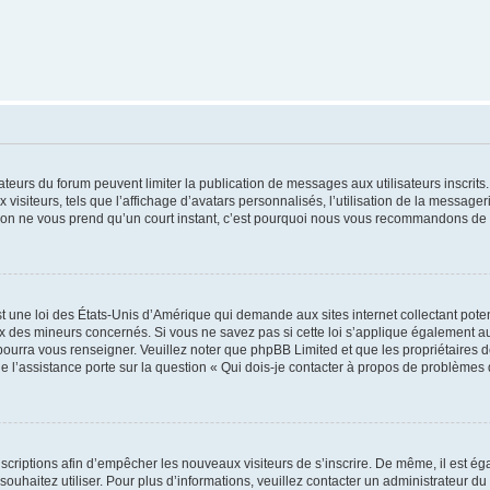
trateurs du forum peuvent limiter la publication de messages aux utilisateurs inscri
visiteurs, tels que l’affichage d’avatars personnalisés, l’utilisation de la messager
ription ne vous prend qu’un court instant, c’est pourquoi nous vous recommandons de l
t une loi des États-Unis d’Amérique qui demande aux sites internet collectant pot
 des mineurs concernés. Si vous ne savez pas si cette loi s’applique également au
 pourra vous renseigner. Veuillez noter que phpBB Limited et que les propriétaires
ue l’assistance porte sur la question « Qui dois-je contacter à propos de problèmes 
inscriptions afin d’empêcher les nouveaux visiteurs de s’inscrire. De même, il est é
s souhaitez utiliser. Pour plus d’informations, veuillez contacter un administrateur du