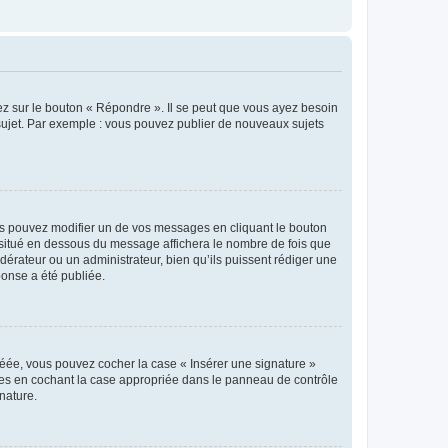
ez sur le bouton « Répondre ». Il se peut que vous ayez besoin
 sujet. Par exemple : vous pouvez publier de nouveaux sujets
s pouvez modifier un de vos messages en cliquant le bouton
e situé en dessous du message affichera le nombre de fois que
modérateur ou un administrateur, bien qu’ils puissent rédiger une
ponse a été publiée.
réée, vous pouvez cocher la case « Insérer une signature »
ages en cochant la case appropriée dans le panneau de contrôle
gnature.