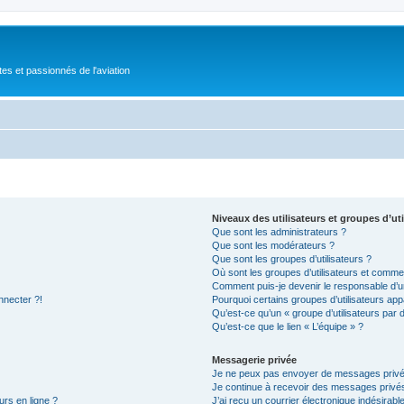
tes et passionnés de l'aviation
Niveaux des utilisateurs et groupes d’uti
Que sont les administrateurs ?
Que sont les modérateurs ?
Que sont les groupes d’utilisateurs ?
Où sont les groupes d’utilisateurs et commen
Comment puis-je devenir le responsable d’un
nnecter ?!
Pourquoi certains groupes d’utilisateurs app
Qu’est-ce qu’un « groupe d’utilisateurs par 
Qu’est-ce que le lien « L’équipe » ?
Messagerie privée
Je ne peux pas envoyer de messages privé
Je continue à recevoir des messages privés 
urs en ligne ?
J’ai reçu un courrier électronique indésirabl