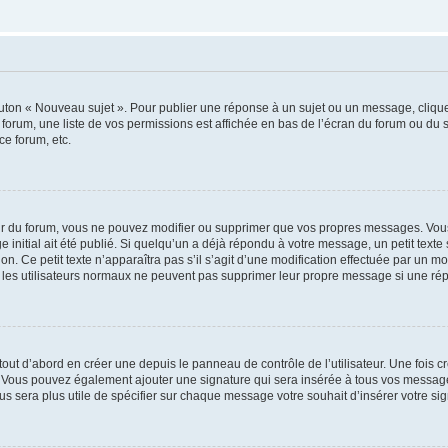
outon « Nouveau sujet ». Pour publier une réponse à un sujet ou un message, cliqu
 forum, une liste de vos permissions est affichée en bas de l’écran du forum ou du
ce forum, etc.
r du forum, vous ne pouvez modifier ou supprimer que vos propres messages. Vou
 initial ait été publié. Si quelqu’un a déjà répondu à votre message, un petit text
ion. Ce petit texte n’apparaîtra pas s’il s’agit d’une modification effectuée par un 
ue les utilisateurs normaux ne peuvent pas supprimer leur propre message si une ré
ut d’abord en créer une depuis le panneau de contrôle de l’utilisateur. Une fois c
ure. Vous pouvez également ajouter une signature qui sera insérée à tous vos mess
 vous sera plus utile de spécifier sur chaque message votre souhait d’insérer votre si