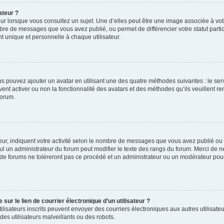
ateur ?
ur lorsque vous consultez un sujet. Une d’elles peut être une image associée à vo
mbre de messages que vous avez publié, ou permet de différencier votre statut parti
 unique et personnelle à chaque utilisateur.
ous pouvez ajouter un avatar en utilisant une des quatre méthodes suivantes : le serv
ent activer ou non la fonctionnalité des avatars et des méthodes qu’ils veuillent ren
forum.
ur, indiquent votre activité selon le nombre de messages que vous avez publié ou id
eul un administrateur du forum peut modifier le texte des rangs du forum. Merci de 
de forums ne toléreront pas ce procédé et un administrateur ou un modérateur pou
ur le lien de courrier électronique d’un utilisateur ?
s utilisateurs inscrits peuvent envoyer des courriers électroniques aux autres utili
es utilisateurs malveillants ou des robots.