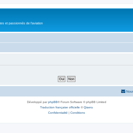
tes et passionnés de l'aviation
Nous
Développé par
phpBB
® Forum Software © phpBB Limited
Traduction française officielle
©
Qiaeru
Confidentialité
|
Conditions