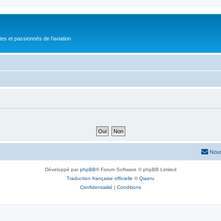
tes et passionnés de l'aviation
Nous
Développé par
phpBB
® Forum Software © phpBB Limited
Traduction française officielle
©
Qiaeru
Confidentialité
|
Conditions