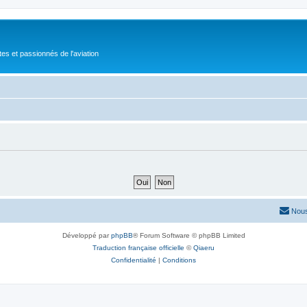
tes et passionnés de l'aviation
Nous
Développé par
phpBB
® Forum Software © phpBB Limited
Traduction française officielle
©
Qiaeru
Confidentialité
|
Conditions