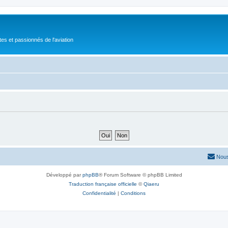
tes et passionnés de l'aviation
Nous
Développé par
phpBB
® Forum Software © phpBB Limited
Traduction française officielle
©
Qiaeru
Confidentialité
|
Conditions