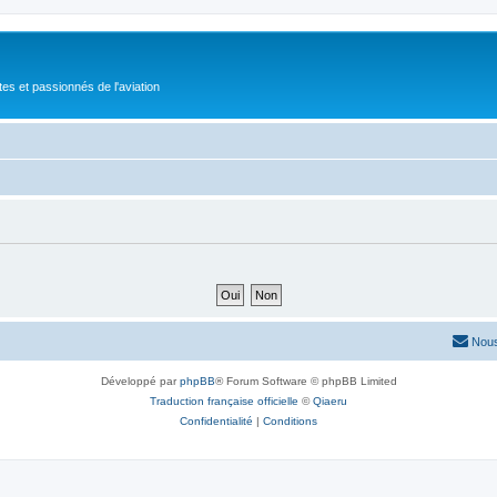
tes et passionnés de l'aviation
Nous
Développé par
phpBB
® Forum Software © phpBB Limited
Traduction française officielle
©
Qiaeru
Confidentialité
|
Conditions