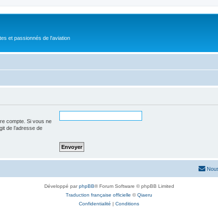
tes et passionnés de l'aviation
tre compte. Si vous ne
agit de l’adresse de
Nous
Développé par
phpBB
® Forum Software © phpBB Limited
Traduction française officielle
©
Qiaeru
Confidentialité
|
Conditions