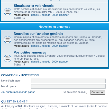
Simulateur et vols virtuels
Cette section est dédiée aux discussions qui concernent le vol virtuel, les
simulateurs (Flight Simulator MSFS 2020, X-Plane, etc.).
Modérateurs :
daniel61
,
toxedo_2000
,
glambert
Sujets :
1
Nouvelles et annonces
Nouvelles sur l'aviation générale
Communiqués et nouvelles touchant les aéroports au Québec, au Canada,
des changements aux procédures ou aux espaces aériens, ou toute
information qui est digne de mention pour les pilotes du Québec.
Modérateurs :
daniel61
,
toxedo_2000
,
glambert
Vos petites annonces
Vous avez quelque chose à vendre, vous cherchez quelque chose ? C'est ici
le forum pour le faire.
Modérateurs :
daniel61
,
toxedo_2000
,
glambert
Sujets :
3
CONNEXION
•
INSCRIPTION
Nom d’utilisateur :
Mot de passe :
J’ai oublié mon mot de passe
Se souvenir de moi
QUI EST EN LIGNE ?
Au total, il y a
340
utilisateurs en ligne :: 0 inscrit, 0 invisible et 340 invités (selon le nombre