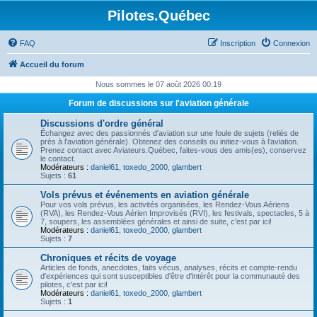
Pilotes.Québec
FAQ
Inscription
Connexion
Accueil du forum
Nous sommes le 07 août 2026 00:19
Forum de discussions sur l'aviation générale
Discussions d'ordre général
Échangez avec des passionnés d'aviation sur une foule de sujets (reliés de
près à l'aviation générale). Obtenez des conseils ou initiez-vous à l'aviation.
Prenez contact avec Aviateurs.Québec, faites-vous des amis(es), conservez
le contact.
Modérateurs :
daniel61
,
toxedo_2000
,
glambert
Sujets :
61
Vols prévus et événements en aviation générale
Pour vos vols prévus, les activités organisées, les Rendez-Vous Aériens
(RVA), les Rendez-Vous Aérien Improvisés (RVI), les festivals, spectacles, 5 à
7, soupers, les assemblées générales et ainsi de suite, c'est par ici!
Modérateurs :
daniel61
,
toxedo_2000
,
glambert
Sujets :
7
Chroniques et récits de voyage
Articles de fonds, anecdotes, faits vécus, analyses, récits et compte-rendu
d'expériences qui sont susceptibles d'être d'intérêt pour la communauté des
pilotes, c'est par ici!
Modérateurs :
daniel61
,
toxedo_2000
,
glambert
Sujets :
1