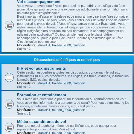
Vol d'accompagnement
Vous volez souvent seul? Alors pourquoi ne pas offrir votre siège vide à un
jeune pilote qui pourra vivre une expérience additionnelle à sa formation ou à
un autre pilote d’expérience?
Il est important d’assurer la relève et ce programme vise à se faire connaître
auprès des jeunes. De plus, vous vous sentez hors de votre zone de confort
pour certains types de vols? Vous n’avez jamais volé aux États-Unis, vous
n’êtes jamais aller à Toronto; ça fait longtemps que vous n’avez pas volé en
région éloignée; alors pourquoi ne pas demander un accompagnement en
utilisant cette application? Ou tout simplement pour le plaisir d’être
accompagné ou pour le plaisir de voler sur autre type d’avion que le vôtre.
C'est ici qu'on peut en jaser.
Modérateurs :
daniel61
,
toxedo_2000
,
glambert
Sujets :
2
Discussions spécifiques et techniques
IFR et vol aux instruments
Cette section est dédiée à toutes les discussions concernant le vol aux
instruments (IFR), les procédures, les règles, les trucs, astuces, la formation,
la météo IMC, et ainsi de suite!
Modérateurs :
daniel61
,
toxedo_2000
,
glambert
Sujets :
2
Formation et entraînement
Vous avez des questions à poser sur la formation ou l'entraînement en vol?
Vous avez des informations à partager à ce sujet? Pour tout ce qui touche les
licences, annotations, heures de vol, etc., c'est par ici!
Modérateurs :
daniel61
,
toxedo_2000
,
glambert
Sujets :
1
Météo et conditions de vol
Pour tout ce qui touche la météo, ce qui l'influence, et ce que ça peut
représenter pour les pilotes, VFR et IFR.
Modérateurs :
daniel61
,
toxedo_2000
,
glambert