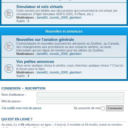
Simulateur et vols virtuels
Cette section est dédiée aux discussions qui concernent le vol virtuel, les
simulateurs (Flight Simulator MSFS 2020, X-Plane, etc.).
Modérateurs :
daniel61
,
toxedo_2000
,
glambert
Sujets :
1
Nouvelles et annonces
Nouvelles sur l'aviation générale
Communiqués et nouvelles touchant les aéroports au Québec, au Canada,
des changements aux procédures ou aux espaces aériens, ou toute
information qui est digne de mention pour les pilotes du Québec.
Modérateurs :
daniel61
,
toxedo_2000
,
glambert
Vos petites annonces
Vous avez quelque chose à vendre, vous cherchez quelque chose ? C'est ici
le forum pour le faire.
Modérateurs :
daniel61
,
toxedo_2000
,
glambert
Sujets :
3
CONNEXION
•
INSCRIPTION
Nom d’utilisateur :
Mot de passe :
J’ai oublié mon mot de passe
Se souvenir de moi
QUI EST EN LIGNE ?
Au total, il y a
59
utilisateurs en ligne :: 0 inscrit, 0 invisible et 59 invités (selon le nombre