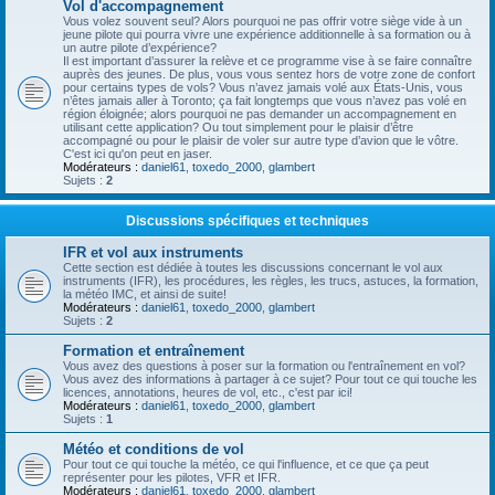
Vol d'accompagnement
Vous volez souvent seul? Alors pourquoi ne pas offrir votre siège vide à un
jeune pilote qui pourra vivre une expérience additionnelle à sa formation ou à
un autre pilote d’expérience?
Il est important d’assurer la relève et ce programme vise à se faire connaître
auprès des jeunes. De plus, vous vous sentez hors de votre zone de confort
pour certains types de vols? Vous n’avez jamais volé aux États-Unis, vous
n’êtes jamais aller à Toronto; ça fait longtemps que vous n’avez pas volé en
région éloignée; alors pourquoi ne pas demander un accompagnement en
utilisant cette application? Ou tout simplement pour le plaisir d’être
accompagné ou pour le plaisir de voler sur autre type d’avion que le vôtre.
C'est ici qu'on peut en jaser.
Modérateurs :
daniel61
,
toxedo_2000
,
glambert
Sujets :
2
Discussions spécifiques et techniques
IFR et vol aux instruments
Cette section est dédiée à toutes les discussions concernant le vol aux
instruments (IFR), les procédures, les règles, les trucs, astuces, la formation,
la météo IMC, et ainsi de suite!
Modérateurs :
daniel61
,
toxedo_2000
,
glambert
Sujets :
2
Formation et entraînement
Vous avez des questions à poser sur la formation ou l'entraînement en vol?
Vous avez des informations à partager à ce sujet? Pour tout ce qui touche les
licences, annotations, heures de vol, etc., c'est par ici!
Modérateurs :
daniel61
,
toxedo_2000
,
glambert
Sujets :
1
Météo et conditions de vol
Pour tout ce qui touche la météo, ce qui l'influence, et ce que ça peut
représenter pour les pilotes, VFR et IFR.
Modérateurs :
daniel61
,
toxedo_2000
,
glambert