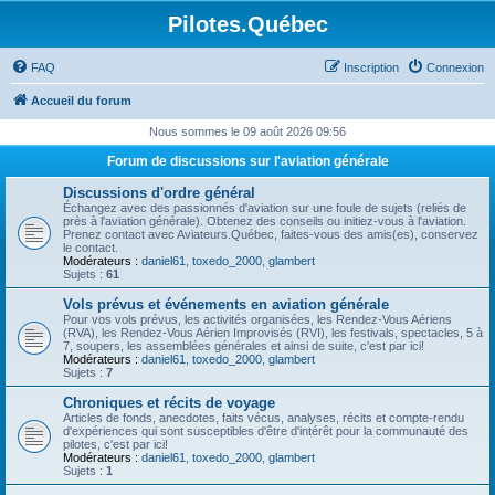
Pilotes.Québec
FAQ
Inscription
Connexion
Accueil du forum
Nous sommes le 09 août 2026 09:56
Forum de discussions sur l'aviation générale
Discussions d'ordre général
Échangez avec des passionnés d'aviation sur une foule de sujets (reliés de
près à l'aviation générale). Obtenez des conseils ou initiez-vous à l'aviation.
Prenez contact avec Aviateurs.Québec, faites-vous des amis(es), conservez
le contact.
Modérateurs :
daniel61
,
toxedo_2000
,
glambert
Sujets :
61
Vols prévus et événements en aviation générale
Pour vos vols prévus, les activités organisées, les Rendez-Vous Aériens
(RVA), les Rendez-Vous Aérien Improvisés (RVI), les festivals, spectacles, 5 à
7, soupers, les assemblées générales et ainsi de suite, c'est par ici!
Modérateurs :
daniel61
,
toxedo_2000
,
glambert
Sujets :
7
Chroniques et récits de voyage
Articles de fonds, anecdotes, faits vécus, analyses, récits et compte-rendu
d'expériences qui sont susceptibles d'être d'intérêt pour la communauté des
pilotes, c'est par ici!
Modérateurs :
daniel61
,
toxedo_2000
,
glambert
Sujets :
1