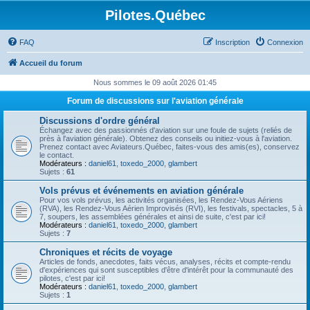
Pilotes.Québec
FAQ
Inscription
Connexion
Accueil du forum
Nous sommes le 09 août 2026 01:45
Forum de discussions sur l'aviation générale
Discussions d'ordre général
Échangez avec des passionnés d'aviation sur une foule de sujets (reliés de
près à l'aviation générale). Obtenez des conseils ou initiez-vous à l'aviation.
Prenez contact avec Aviateurs.Québec, faites-vous des amis(es), conservez
le contact.
Modérateurs :
daniel61
,
toxedo_2000
,
glambert
Sujets :
61
Vols prévus et événements en aviation générale
Pour vos vols prévus, les activités organisées, les Rendez-Vous Aériens
(RVA), les Rendez-Vous Aérien Improvisés (RVI), les festivals, spectacles, 5 à
7, soupers, les assemblées générales et ainsi de suite, c'est par ici!
Modérateurs :
daniel61
,
toxedo_2000
,
glambert
Sujets :
7
Chroniques et récits de voyage
Articles de fonds, anecdotes, faits vécus, analyses, récits et compte-rendu
d'expériences qui sont susceptibles d'être d'intérêt pour la communauté des
pilotes, c'est par ici!
Modérateurs :
daniel61
,
toxedo_2000
,
glambert
Sujets :
1