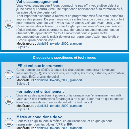
Vol d'accompagnement
Vous volez souvent seul? Alors pourquoi ne pas offrir votre siège vide à un
jeune pilote qui pourra vivre une expérience additionnelle à sa formation ou à
un autre pilote d’expérience?
Il est important d’assurer la relève et ce programme vise à se faire connaître
auprès des jeunes. De plus, vous vous sentez hors de votre zone de confort
pour certains types de vols? Vous n’avez jamais volé aux États-Unis, vous
n’êtes jamais aller à Toronto; ça fait longtemps que vous n’avez pas volé en
région éloignée; alors pourquoi ne pas demander un accompagnement en
utilisant cette application? Ou tout simplement pour le plaisir d’être
accompagné ou pour le plaisir de voler sur autre type d’avion que le vôtre.
C'est ici qu'on peut en jaser.
Modérateurs :
daniel61
,
toxedo_2000
,
glambert
Sujets :
2
Discussions spécifiques et techniques
IFR et vol aux instruments
Cette section est dédiée à toutes les discussions concernant le vol aux
instruments (IFR), les procédures, les règles, les trucs, astuces, la formation,
la météo IMC, et ainsi de suite!
Modérateurs :
daniel61
,
toxedo_2000
,
glambert
Sujets :
2
Formation et entraînement
Vous avez des questions à poser sur la formation ou l'entraînement en vol?
Vous avez des informations à partager à ce sujet? Pour tout ce qui touche les
licences, annotations, heures de vol, etc., c'est par ici!
Modérateurs :
daniel61
,
toxedo_2000
,
glambert
Sujets :
1
Météo et conditions de vol
Pour tout ce qui touche la météo, ce qui l'influence, et ce que ça peut
représenter pour les pilotes, VFR et IFR.
Modérateurs :
daniel61
,
toxedo_2000
,
glambert