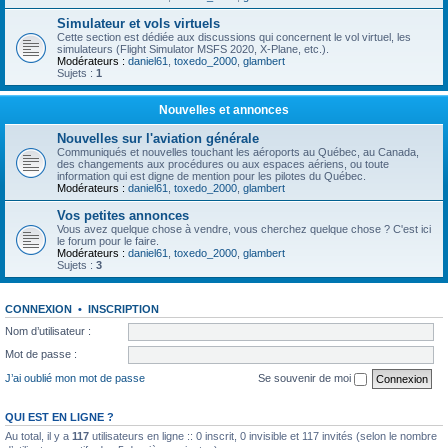
Simulateur et vols virtuels
Cette section est dédiée aux discussions qui concernent le vol virtuel, les
simulateurs (Flight Simulator MSFS 2020, X-Plane, etc.).
Modérateurs :
daniel61
,
toxedo_2000
,
glambert
Sujets :
1
Nouvelles et annonces
Nouvelles sur l'aviation générale
Communiqués et nouvelles touchant les aéroports au Québec, au Canada,
des changements aux procédures ou aux espaces aériens, ou toute
information qui est digne de mention pour les pilotes du Québec.
Modérateurs :
daniel61
,
toxedo_2000
,
glambert
Vos petites annonces
Vous avez quelque chose à vendre, vous cherchez quelque chose ? C'est ici
le forum pour le faire.
Modérateurs :
daniel61
,
toxedo_2000
,
glambert
Sujets :
3
CONNEXION
•
INSCRIPTION
Nom d’utilisateur :
Mot de passe :
J’ai oublié mon mot de passe
Se souvenir de moi
QUI EST EN LIGNE ?
Au total, il y a
117
utilisateurs en ligne :: 0 inscrit, 0 invisible et 117 invités (selon le nombre