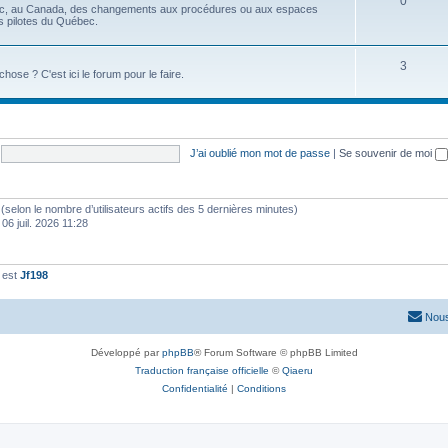
0
ec, au Canada, des changements aux procédures ou aux espaces
es pilotes du Québec.
3
se ? C'est ici le forum pour le faire.
J’ai oublié mon mot de passe
|
Se souvenir de moi
tés (selon le nombre d’utilisateurs actifs des 5 dernières minutes)
 06 juil. 2026 11:28
 est
Jf198
Nous
Développé par
phpBB
® Forum Software © phpBB Limited
Traduction française officielle
©
Qiaeru
Confidentialité
|
Conditions