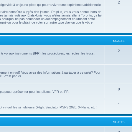
2
ège vide à un jeune pilote qui pourra vivre une expérience additionnelle
se faire connaître auprès des jeunes. De plus, vous vous sentez hors de
z jamais volé aux États-Unis, vous n’êtes jamais aller à Toronto; ça fait
rs pourquoi ne pas demander un accompagnement en utilisant cette
gné ou pour le plaisir de voler sur autre type d’avion que le vôtre.
SUJETS
2
le vol aux instruments (IFR), les procédures, les règles, les trucs,
1
înement en vol? Vous avez des informations à partager à ce sujet? Pour
., c'est par ici!
0
e ça peut représenter pour les pilotes, VFR et IFR.
1
l virtuel, les simulateurs (Flight Simulator MSFS 2020, X-Plane, etc.).
SUJETS