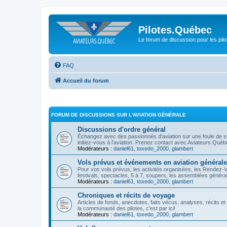
Pilotes.Québec
Le forum de discussion pour les pilo
FAQ
Accueil du forum
FORUM DE DISCUSSIONS SUR L'AVIATION GÉNÉRALE
Discussions d'ordre général
Échangez avec des passionnés d'aviation sur une foule de suj
initiez-vous à l'aviation. Prenez contact avec Aviateurs.Qué
Modérateurs :
daniel61
,
toxedo_2000
,
glambert
Vols prévus et événements en aviation générale
Pour vos vols prévus, les activités organisées, les Rendez-
festivals, spectacles, 5 à 7, soupers, les assemblées générales
Modérateurs :
daniel61
,
toxedo_2000
,
glambert
Chroniques et récits de voyage
Articles de fonds, anecdotes, faits vécus, analyses, récits e
la communauté des pilotes, c'est par ici!
Modérateurs :
daniel61
,
toxedo_2000
,
glambert