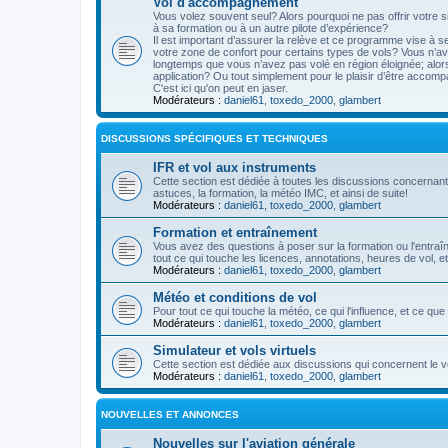
Vol d'accompagnement
Vous volez souvent seul? Alors pourquoi ne pas offrir votre si
à sa formation ou à un autre pilote d’expérience?
Il est important d’assurer la relève et ce programme vise à 
votre zone de confort pour certains types de vols? Vous n’ave
longtemps que vous n’avez pas volé en région éloignée; alo
application? Ou tout simplement pour le plaisir d’être accompa
C'est ici qu'on peut en jaser.
Modérateurs :
daniel61
,
toxedo_2000
,
glambert
DISCUSSIONS SPÉCIFIQUES ET TECHNIQUES
IFR et vol aux instruments
Cette section est dédiée à toutes les discussions concernant 
astuces, la formation, la météo IMC, et ainsi de suite!
Modérateurs :
daniel61
,
toxedo_2000
,
glambert
Formation et entraînement
Vous avez des questions à poser sur la formation ou l'entra
tout ce qui touche les licences, annotations, heures de vol, etc
Modérateurs :
daniel61
,
toxedo_2000
,
glambert
Météo et conditions de vol
Pour tout ce qui touche la météo, ce qui l'influence, et ce qu
Modérateurs :
daniel61
,
toxedo_2000
,
glambert
Simulateur et vols virtuels
Cette section est dédiée aux discussions qui concernent le vo
Modérateurs :
daniel61
,
toxedo_2000
,
glambert
NOUVELLES ET ANNONCES
Nouvelles sur l'aviation générale