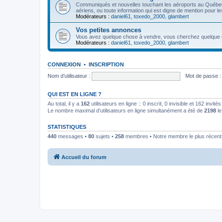
Communiqués et nouvelles touchant les aéroports au Québ
aériens, ou toute information qui est digne de mention pour l
Modérateurs :
daniel61
,
toxedo_2000
,
glambert
Vos petites annonces
Vous avez quelque chose à vendre, vous cherchez quelque cho
Modérateurs :
daniel61
,
toxedo_2000
,
glambert
CONNEXION
•
INSCRIPTION
Nom d’utilisateur :
Mot de passe :
QUI EST EN LIGNE ?
Au total, il y a
162
utilisateurs en ligne :: 0 inscrit, 0 invisible et 162 invi
Le nombre maximal d’utilisateurs en ligne simultanément a été de
2198
le
STATISTIQUES
440
messages •
80
sujets •
258
membres • Notre membre le plus récent
Accueil du forum