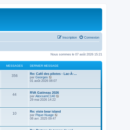
Inscription
Connexion
Nous sommes le 07 août 2026 15:21
MESSAGES
DERNIER MESSAGE
Re: Café des pilotes - Lac-À-…
356
C
par
Georges
o
01 août 2026 08:07
n
s
u
RVA Gatineau 2026
44
l
C
par
AlexsamC140
t
o
29 mai 2026 14:22
e
n
r
s
l
u
Re: viste bear island
e
10
l
C
par
Pique-Nuage
d
t
o
08 avr. 2025 09:47
e
e
n
r
r
s
n
l
u
i