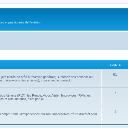
tes et passionnés de l'aviation
SUJETS
61
ets (reliés de près à l'aviation générale). Obtenez des conseils ou
bec, faites-vous des amis(es), conservez le contact.
7
Vous Aériens (RVA), les Rendez-Vous Aérien Improvisés (RVI), les
 et ainsi de suite, c'est par ici!
1
t compte-rendu d'expériences qui sont susceptibles d'être d'intérêt pour