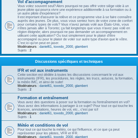
Vol d'accompagnement
Vous volez souvent seul? Alors pourquoi ne pas offrir votre siège vide à un
jeune pilote qui pourra vivre une expérience additionnelle à sa formation ou à
un autre pilote d’expérience?
Il est important d’assurer la relève et ce programme vise à se faire connaître
auprès des jeunes. De plus, vous vous sentez hors de votre zone de confort
pour certains types de vols? Vous n’avez jamais volé aux États-Unis, vous
n’êtes jamais aller à Toronto; ça fait longtemps que vous n’avez pas volé en
région éloignée; alors pourquoi ne pas demander un accompagnement en
utilisant cette application? Ou tout simplement pour le plaisir d’être
accompagné ou pour le plaisir de voler sur autre type d’avion que le vôtre.
C'est ici qu'on peut en jaser.
Modérateurs :
daniel61
,
toxedo_2000
,
glambert
Sujets :
2
Discussions spécifiques et techniques
IFR et vol aux instruments
Cette section est dédiée à toutes les discussions concernant le vol aux
instruments (IFR), les procédures, les règles, les trucs, astuces, la formation,
la météo IMC, et ainsi de suite!
Modérateurs :
daniel61
,
toxedo_2000
,
glambert
Sujets :
2
Formation et entraînement
Vous avez des questions à poser sur la formation ou l'entraînement en vol?
Vous avez des informations à partager à ce sujet? Pour tout ce qui touche les
licences, annotations, heures de vol, etc., c'est par ici!
Modérateurs :
daniel61
,
toxedo_2000
,
glambert
Sujets :
1
Météo et conditions de vol
Pour tout ce qui touche la météo, ce qui l'influence, et ce que ça peut
représenter pour les pilotes, VFR et IFR.
Modérateurs :
daniel61
,
toxedo_2000
,
glambert