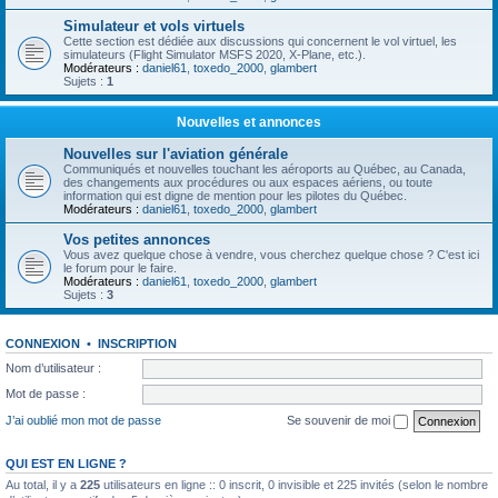
Simulateur et vols virtuels
Cette section est dédiée aux discussions qui concernent le vol virtuel, les
simulateurs (Flight Simulator MSFS 2020, X-Plane, etc.).
Modérateurs :
daniel61
,
toxedo_2000
,
glambert
Sujets :
1
Nouvelles et annonces
Nouvelles sur l'aviation générale
Communiqués et nouvelles touchant les aéroports au Québec, au Canada,
des changements aux procédures ou aux espaces aériens, ou toute
information qui est digne de mention pour les pilotes du Québec.
Modérateurs :
daniel61
,
toxedo_2000
,
glambert
Vos petites annonces
Vous avez quelque chose à vendre, vous cherchez quelque chose ? C'est ici
le forum pour le faire.
Modérateurs :
daniel61
,
toxedo_2000
,
glambert
Sujets :
3
CONNEXION
•
INSCRIPTION
Nom d’utilisateur :
Mot de passe :
J’ai oublié mon mot de passe
Se souvenir de moi
QUI EST EN LIGNE ?
Au total, il y a
225
utilisateurs en ligne :: 0 inscrit, 0 invisible et 225 invités (selon le nombre