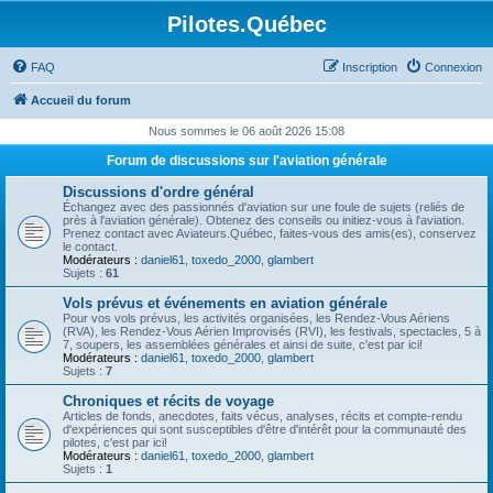
Pilotes.Québec
FAQ
Inscription
Connexion
Accueil du forum
Nous sommes le 06 août 2026 15:08
Forum de discussions sur l'aviation générale
Discussions d'ordre général
Échangez avec des passionnés d'aviation sur une foule de sujets (reliés de
près à l'aviation générale). Obtenez des conseils ou initiez-vous à l'aviation.
Prenez contact avec Aviateurs.Québec, faites-vous des amis(es), conservez
le contact.
Modérateurs :
daniel61
,
toxedo_2000
,
glambert
Sujets :
61
Vols prévus et événements en aviation générale
Pour vos vols prévus, les activités organisées, les Rendez-Vous Aériens
(RVA), les Rendez-Vous Aérien Improvisés (RVI), les festivals, spectacles, 5 à
7, soupers, les assemblées générales et ainsi de suite, c'est par ici!
Modérateurs :
daniel61
,
toxedo_2000
,
glambert
Sujets :
7
Chroniques et récits de voyage
Articles de fonds, anecdotes, faits vécus, analyses, récits et compte-rendu
d'expériences qui sont susceptibles d'être d'intérêt pour la communauté des
pilotes, c'est par ici!
Modérateurs :
daniel61
,
toxedo_2000
,
glambert
Sujets :
1