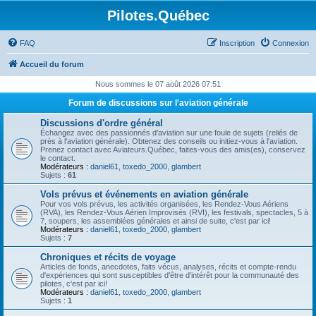
Pilotes.Québec
FAQ
Inscription
Connexion
Accueil du forum
Nous sommes le 07 août 2026 07:51
Forum de discussions sur l'aviation générale
Discussions d'ordre général
Échangez avec des passionnés d'aviation sur une foule de sujets (reliés de
près à l'aviation générale). Obtenez des conseils ou initiez-vous à l'aviation.
Prenez contact avec Aviateurs.Québec, faites-vous des amis(es), conservez
le contact.
Modérateurs :
daniel61
,
toxedo_2000
,
glambert
Sujets :
61
Vols prévus et événements en aviation générale
Pour vos vols prévus, les activités organisées, les Rendez-Vous Aériens
(RVA), les Rendez-Vous Aérien Improvisés (RVI), les festivals, spectacles, 5 à
7, soupers, les assemblées générales et ainsi de suite, c'est par ici!
Modérateurs :
daniel61
,
toxedo_2000
,
glambert
Sujets :
7
Chroniques et récits de voyage
Articles de fonds, anecdotes, faits vécus, analyses, récits et compte-rendu
d'expériences qui sont susceptibles d'être d'intérêt pour la communauté des
pilotes, c'est par ici!
Modérateurs :
daniel61
,
toxedo_2000
,
glambert
Sujets :
1