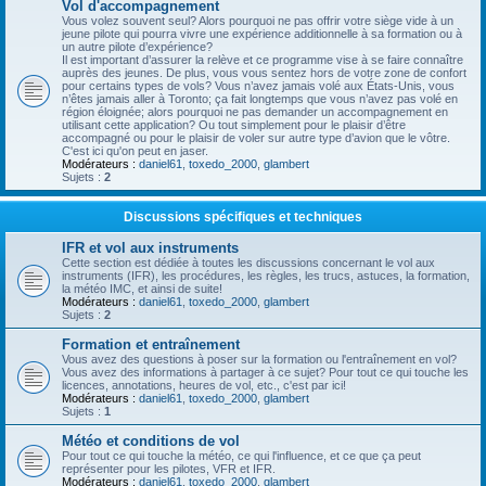
Vol d'accompagnement
Vous volez souvent seul? Alors pourquoi ne pas offrir votre siège vide à un
jeune pilote qui pourra vivre une expérience additionnelle à sa formation ou à
un autre pilote d’expérience?
Il est important d’assurer la relève et ce programme vise à se faire connaître
auprès des jeunes. De plus, vous vous sentez hors de votre zone de confort
pour certains types de vols? Vous n’avez jamais volé aux États-Unis, vous
n’êtes jamais aller à Toronto; ça fait longtemps que vous n’avez pas volé en
région éloignée; alors pourquoi ne pas demander un accompagnement en
utilisant cette application? Ou tout simplement pour le plaisir d’être
accompagné ou pour le plaisir de voler sur autre type d’avion que le vôtre.
C'est ici qu'on peut en jaser.
Modérateurs :
daniel61
,
toxedo_2000
,
glambert
Sujets :
2
Discussions spécifiques et techniques
IFR et vol aux instruments
Cette section est dédiée à toutes les discussions concernant le vol aux
instruments (IFR), les procédures, les règles, les trucs, astuces, la formation,
la météo IMC, et ainsi de suite!
Modérateurs :
daniel61
,
toxedo_2000
,
glambert
Sujets :
2
Formation et entraînement
Vous avez des questions à poser sur la formation ou l'entraînement en vol?
Vous avez des informations à partager à ce sujet? Pour tout ce qui touche les
licences, annotations, heures de vol, etc., c'est par ici!
Modérateurs :
daniel61
,
toxedo_2000
,
glambert
Sujets :
1
Météo et conditions de vol
Pour tout ce qui touche la météo, ce qui l'influence, et ce que ça peut
représenter pour les pilotes, VFR et IFR.
Modérateurs :
daniel61
,
toxedo_2000
,
glambert