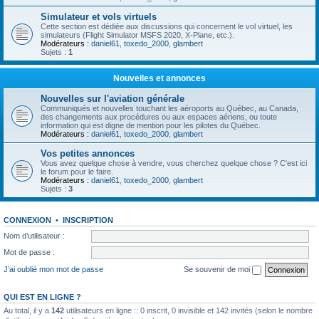
Simulateur et vols virtuels
Cette section est dédiée aux discussions qui concernent le vol virtuel, les
simulateurs (Flight Simulator MSFS 2020, X-Plane, etc.).
Modérateurs :
daniel61
,
toxedo_2000
,
glambert
Sujets :
1
Nouvelles et annonces
Nouvelles sur l'aviation générale
Communiqués et nouvelles touchant les aéroports au Québec, au Canada,
des changements aux procédures ou aux espaces aériens, ou toute
information qui est digne de mention pour les pilotes du Québec.
Modérateurs :
daniel61
,
toxedo_2000
,
glambert
Vos petites annonces
Vous avez quelque chose à vendre, vous cherchez quelque chose ? C'est ici
le forum pour le faire.
Modérateurs :
daniel61
,
toxedo_2000
,
glambert
Sujets :
3
CONNEXION
•
INSCRIPTION
Nom d’utilisateur :
Mot de passe :
J’ai oublié mon mot de passe
Se souvenir de moi
QUI EST EN LIGNE ?
Au total, il y a
142
utilisateurs en ligne :: 0 inscrit, 0 invisible et 142 invités (selon le nombre