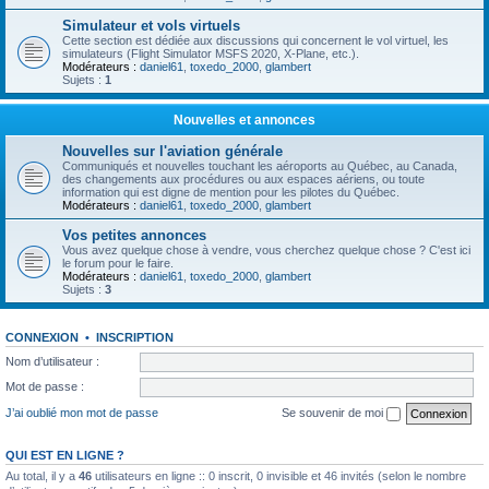
Simulateur et vols virtuels
Cette section est dédiée aux discussions qui concernent le vol virtuel, les
simulateurs (Flight Simulator MSFS 2020, X-Plane, etc.).
Modérateurs :
daniel61
,
toxedo_2000
,
glambert
Sujets :
1
Nouvelles et annonces
Nouvelles sur l'aviation générale
Communiqués et nouvelles touchant les aéroports au Québec, au Canada,
des changements aux procédures ou aux espaces aériens, ou toute
information qui est digne de mention pour les pilotes du Québec.
Modérateurs :
daniel61
,
toxedo_2000
,
glambert
Vos petites annonces
Vous avez quelque chose à vendre, vous cherchez quelque chose ? C'est ici
le forum pour le faire.
Modérateurs :
daniel61
,
toxedo_2000
,
glambert
Sujets :
3
CONNEXION
•
INSCRIPTION
Nom d’utilisateur :
Mot de passe :
J’ai oublié mon mot de passe
Se souvenir de moi
QUI EST EN LIGNE ?
Au total, il y a
46
utilisateurs en ligne :: 0 inscrit, 0 invisible et 46 invités (selon le nombre