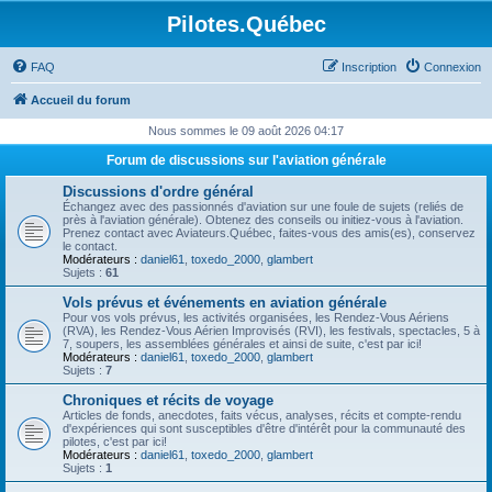
Pilotes.Québec
FAQ
Inscription
Connexion
Accueil du forum
Nous sommes le 09 août 2026 04:17
Forum de discussions sur l'aviation générale
Discussions d'ordre général
Échangez avec des passionnés d'aviation sur une foule de sujets (reliés de
près à l'aviation générale). Obtenez des conseils ou initiez-vous à l'aviation.
Prenez contact avec Aviateurs.Québec, faites-vous des amis(es), conservez
le contact.
Modérateurs :
daniel61
,
toxedo_2000
,
glambert
Sujets :
61
Vols prévus et événements en aviation générale
Pour vos vols prévus, les activités organisées, les Rendez-Vous Aériens
(RVA), les Rendez-Vous Aérien Improvisés (RVI), les festivals, spectacles, 5 à
7, soupers, les assemblées générales et ainsi de suite, c'est par ici!
Modérateurs :
daniel61
,
toxedo_2000
,
glambert
Sujets :
7
Chroniques et récits de voyage
Articles de fonds, anecdotes, faits vécus, analyses, récits et compte-rendu
d'expériences qui sont susceptibles d'être d'intérêt pour la communauté des
pilotes, c'est par ici!
Modérateurs :
daniel61
,
toxedo_2000
,
glambert
Sujets :
1