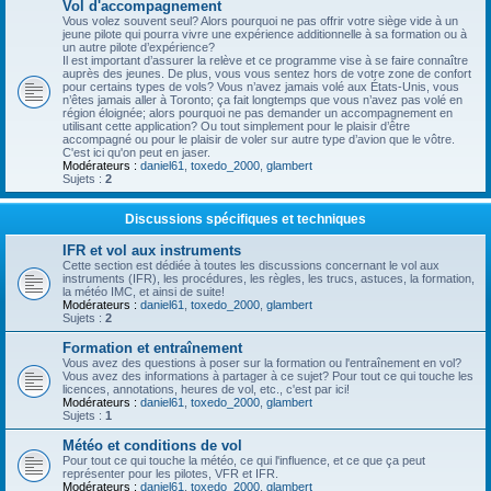
Vol d'accompagnement
Vous volez souvent seul? Alors pourquoi ne pas offrir votre siège vide à un
jeune pilote qui pourra vivre une expérience additionnelle à sa formation ou à
un autre pilote d’expérience?
Il est important d’assurer la relève et ce programme vise à se faire connaître
auprès des jeunes. De plus, vous vous sentez hors de votre zone de confort
pour certains types de vols? Vous n’avez jamais volé aux États-Unis, vous
n’êtes jamais aller à Toronto; ça fait longtemps que vous n’avez pas volé en
région éloignée; alors pourquoi ne pas demander un accompagnement en
utilisant cette application? Ou tout simplement pour le plaisir d’être
accompagné ou pour le plaisir de voler sur autre type d’avion que le vôtre.
C'est ici qu'on peut en jaser.
Modérateurs :
daniel61
,
toxedo_2000
,
glambert
Sujets :
2
Discussions spécifiques et techniques
IFR et vol aux instruments
Cette section est dédiée à toutes les discussions concernant le vol aux
instruments (IFR), les procédures, les règles, les trucs, astuces, la formation,
la météo IMC, et ainsi de suite!
Modérateurs :
daniel61
,
toxedo_2000
,
glambert
Sujets :
2
Formation et entraînement
Vous avez des questions à poser sur la formation ou l'entraînement en vol?
Vous avez des informations à partager à ce sujet? Pour tout ce qui touche les
licences, annotations, heures de vol, etc., c'est par ici!
Modérateurs :
daniel61
,
toxedo_2000
,
glambert
Sujets :
1
Météo et conditions de vol
Pour tout ce qui touche la météo, ce qui l'influence, et ce que ça peut
représenter pour les pilotes, VFR et IFR.
Modérateurs :
daniel61
,
toxedo_2000
,
glambert