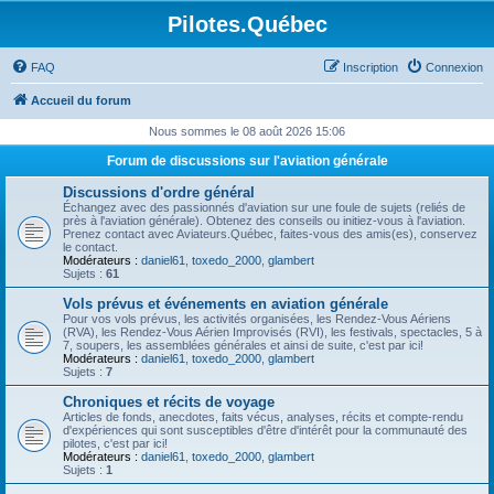
Pilotes.Québec
FAQ
Inscription
Connexion
Accueil du forum
Nous sommes le 08 août 2026 15:06
Forum de discussions sur l'aviation générale
Discussions d'ordre général
Échangez avec des passionnés d'aviation sur une foule de sujets (reliés de
près à l'aviation générale). Obtenez des conseils ou initiez-vous à l'aviation.
Prenez contact avec Aviateurs.Québec, faites-vous des amis(es), conservez
le contact.
Modérateurs :
daniel61
,
toxedo_2000
,
glambert
Sujets :
61
Vols prévus et événements en aviation générale
Pour vos vols prévus, les activités organisées, les Rendez-Vous Aériens
(RVA), les Rendez-Vous Aérien Improvisés (RVI), les festivals, spectacles, 5 à
7, soupers, les assemblées générales et ainsi de suite, c'est par ici!
Modérateurs :
daniel61
,
toxedo_2000
,
glambert
Sujets :
7
Chroniques et récits de voyage
Articles de fonds, anecdotes, faits vécus, analyses, récits et compte-rendu
d'expériences qui sont susceptibles d'être d'intérêt pour la communauté des
pilotes, c'est par ici!
Modérateurs :
daniel61
,
toxedo_2000
,
glambert
Sujets :
1