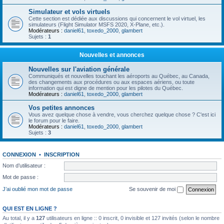
Simulateur et vols virtuels
Cette section est dédiée aux discussions qui concernent le vol virtuel, les
simulateurs (Flight Simulator MSFS 2020, X-Plane, etc.).
Modérateurs :
daniel61
,
toxedo_2000
,
glambert
Sujets :
1
Nouvelles et annonces
Nouvelles sur l'aviation générale
Communiqués et nouvelles touchant les aéroports au Québec, au Canada,
des changements aux procédures ou aux espaces aériens, ou toute
information qui est digne de mention pour les pilotes du Québec.
Modérateurs :
daniel61
,
toxedo_2000
,
glambert
Vos petites annonces
Vous avez quelque chose à vendre, vous cherchez quelque chose ? C'est ici
le forum pour le faire.
Modérateurs :
daniel61
,
toxedo_2000
,
glambert
Sujets :
3
CONNEXION
•
INSCRIPTION
Nom d’utilisateur :
Mot de passe :
J’ai oublié mon mot de passe
Se souvenir de moi
QUI EST EN LIGNE ?
Au total, il y a
127
utilisateurs en ligne :: 0 inscrit, 0 invisible et 127 invités (selon le nombre