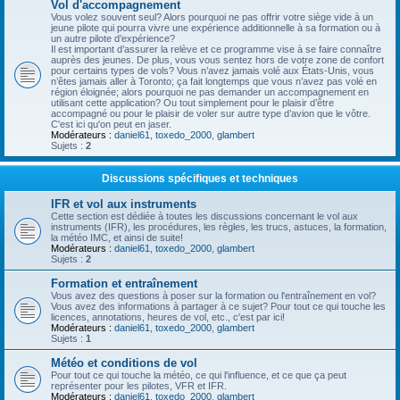
Vol d'accompagnement
Vous volez souvent seul? Alors pourquoi ne pas offrir votre siège vide à un
jeune pilote qui pourra vivre une expérience additionnelle à sa formation ou à
un autre pilote d’expérience?
Il est important d’assurer la relève et ce programme vise à se faire connaître
auprès des jeunes. De plus, vous vous sentez hors de votre zone de confort
pour certains types de vols? Vous n’avez jamais volé aux États-Unis, vous
n’êtes jamais aller à Toronto; ça fait longtemps que vous n’avez pas volé en
région éloignée; alors pourquoi ne pas demander un accompagnement en
utilisant cette application? Ou tout simplement pour le plaisir d’être
accompagné ou pour le plaisir de voler sur autre type d’avion que le vôtre.
C'est ici qu'on peut en jaser.
Modérateurs :
daniel61
,
toxedo_2000
,
glambert
Sujets :
2
Discussions spécifiques et techniques
IFR et vol aux instruments
Cette section est dédiée à toutes les discussions concernant le vol aux
instruments (IFR), les procédures, les règles, les trucs, astuces, la formation,
la météo IMC, et ainsi de suite!
Modérateurs :
daniel61
,
toxedo_2000
,
glambert
Sujets :
2
Formation et entraînement
Vous avez des questions à poser sur la formation ou l'entraînement en vol?
Vous avez des informations à partager à ce sujet? Pour tout ce qui touche les
licences, annotations, heures de vol, etc., c'est par ici!
Modérateurs :
daniel61
,
toxedo_2000
,
glambert
Sujets :
1
Météo et conditions de vol
Pour tout ce qui touche la météo, ce qui l'influence, et ce que ça peut
représenter pour les pilotes, VFR et IFR.
Modérateurs :
daniel61
,
toxedo_2000
,
glambert