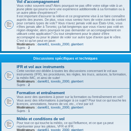
Vol d'accompagnement
Vous volez souvent seul? Alors pourquoi ne pas offrir votre siège vide à un
jeune pilote qui pourra vivre une expérience additionnelle à sa formation ou à
un autre pilote d’expérience?
Il est important d’assurer la relève et ce programme vise à se faire connaître
auprès des jeunes. De plus, vous vous sentez hors de votre zone de confort
pour certains types de vols? Vous n’avez jamais volé aux États-Unis, vous
n’êtes jamais aller à Toronto; ça fait longtemps que vous n’avez pas volé en
région éloignée; alors pourquoi ne pas demander un accompagnement en
utilisant cette application? Ou tout simplement pour le plaisir d’être
accompagné ou pour le plaisir de voler sur autre type d’avion que le vôtre.
C'est ici qu'on peut en jaser.
Modérateurs :
daniel61
,
toxedo_2000
,
glambert
Sujets :
2
Discussions spécifiques et techniques
IFR et vol aux instruments
Cette section est dédiée à toutes les discussions concernant le vol aux
instruments (IFR), les procédures, les règles, les trucs, astuces, la formation,
la météo IMC, et ainsi de suite!
Modérateurs :
daniel61
,
toxedo_2000
,
glambert
Sujets :
2
Formation et entraînement
Vous avez des questions à poser sur la formation ou l'entraînement en vol?
Vous avez des informations à partager à ce sujet? Pour tout ce qui touche les
licences, annotations, heures de vol, etc., c'est par ici!
Modérateurs :
daniel61
,
toxedo_2000
,
glambert
Sujets :
1
Météo et conditions de vol
Pour tout ce qui touche la météo, ce qui l'influence, et ce que ça peut
représenter pour les pilotes, VFR et IFR.
Modérateurs :
daniel61
,
toxedo_2000
,
glambert