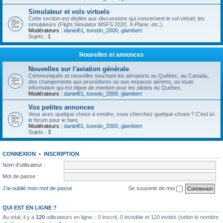
Simulateur et vols virtuels
Cette section est dédiée aux discussions qui concernent le vol virtuel, les
simulateurs (Flight Simulator MSFS 2020, X-Plane, etc.).
Modérateurs :
daniel61
,
toxedo_2000
,
glambert
Sujets :
1
Nouvelles et annonces
Nouvelles sur l'aviation générale
Communiqués et nouvelles touchant les aéroports au Québec, au Canada,
des changements aux procédures ou aux espaces aériens, ou toute
information qui est digne de mention pour les pilotes du Québec.
Modérateurs :
daniel61
,
toxedo_2000
,
glambert
Vos petites annonces
Vous avez quelque chose à vendre, vous cherchez quelque chose ? C'est ici
le forum pour le faire.
Modérateurs :
daniel61
,
toxedo_2000
,
glambert
Sujets :
3
CONNEXION
•
INSCRIPTION
Nom d’utilisateur :
Mot de passe :
J’ai oublié mon mot de passe
Se souvenir de moi
QUI EST EN LIGNE ?
Au total, il y a
120
utilisateurs en ligne :: 0 inscrit, 0 invisible et 120 invités (selon le nombre