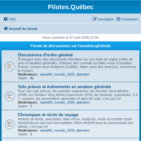
Pilotes.Québec
FAQ
Inscription
Connexion
Accueil du forum
Nous sommes le 07 août 2026 22:59
Forum de discussions sur l'aviation générale
Discussions d'ordre général
Échangez avec des passionnés d'aviation sur une foule de sujets (reliés de
près à l'aviation générale). Obtenez des conseils ou initiez-vous à l'aviation.
Prenez contact avec Aviateurs.Québec, faites-vous des amis(es), conservez
le contact.
Modérateurs :
daniel61
,
toxedo_2000
,
glambert
Sujets :
61
Vols prévus et événements en aviation générale
Pour vos vols prévus, les activités organisées, les Rendez-Vous Aériens
(RVA), les Rendez-Vous Aérien Improvisés (RVI), les festivals, spectacles, 5 à
7, soupers, les assemblées générales et ainsi de suite, c'est par ici!
Modérateurs :
daniel61
,
toxedo_2000
,
glambert
Sujets :
7
Chroniques et récits de voyage
Articles de fonds, anecdotes, faits vécus, analyses, récits et compte-rendu
d'expériences qui sont susceptibles d'être d'intérêt pour la communauté des
pilotes, c'est par ici!
Modérateurs :
daniel61
,
toxedo_2000
,
glambert
Sujets :
1