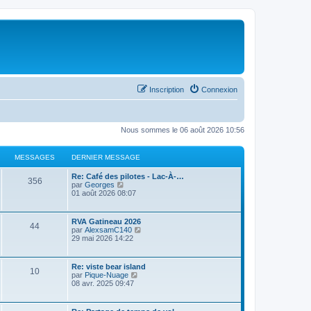
Inscription
Connexion
Nous sommes le 06 août 2026 10:56
MESSAGES
DERNIER MESSAGE
Re: Café des pilotes - Lac-À-…
356
C
par
Georges
o
01 août 2026 08:07
n
s
u
RVA Gatineau 2026
44
l
C
par
AlexsamC140
t
o
29 mai 2026 14:22
e
n
r
s
l
u
Re: viste bear island
e
10
l
C
par
Pique-Nuage
d
t
o
08 avr. 2025 09:47
e
e
n
r
r
s
n
l
u
i