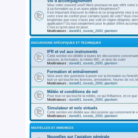
Vol d'accompagnement
Vous volez souvent seul? Alors pourquoi ne pas offrir votre si
à sa formation ou à un autre pilote d’expérience?
Il est important d’assurer la relève et ce programme vise à 
votre zone de confort pour certains types de vols? Vous n’ave
longtemps que vous n’avez pas volé en région éloignée; alo
application? Ou tout simplement pour le plaisir d’être accompa
C'est ici qu'on peut en jaser.
Modérateurs :
daniel61
,
toxedo_2000
,
glambert
DISCUSSIONS SPÉCIFIQUES ET TECHNIQUES
IFR et vol aux instruments
Cette section est dédiée à toutes les discussions concernant 
astuces, la formation, la météo IMC, et ainsi de suite!
Modérateurs :
daniel61
,
toxedo_2000
,
glambert
Formation et entraînement
Vous avez des questions à poser sur la formation ou l'entra
tout ce qui touche les licences, annotations, heures de vol, etc
Modérateurs :
daniel61
,
toxedo_2000
,
glambert
Météo et conditions de vol
Pour tout ce qui touche la météo, ce qui l'influence, et ce qu
Modérateurs :
daniel61
,
toxedo_2000
,
glambert
Simulateur et vols virtuels
Cette section est dédiée aux discussions qui concernent le vo
Modérateurs :
daniel61
,
toxedo_2000
,
glambert
NOUVELLES ET ANNONCES
Nouvelles sur l'aviation générale