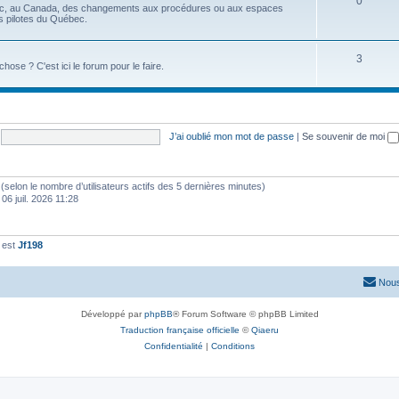
0
ec, au Canada, des changements aux procédures ou aux espaces
es pilotes du Québec.
3
se ? C'est ici le forum pour le faire.
J’ai oublié mon mot de passe
|
Se souvenir de moi
tés (selon le nombre d’utilisateurs actifs des 5 dernières minutes)
 06 juil. 2026 11:28
 est
Jf198
Nous
Développé par
phpBB
® Forum Software © phpBB Limited
Traduction française officielle
©
Qiaeru
Confidentialité
|
Conditions