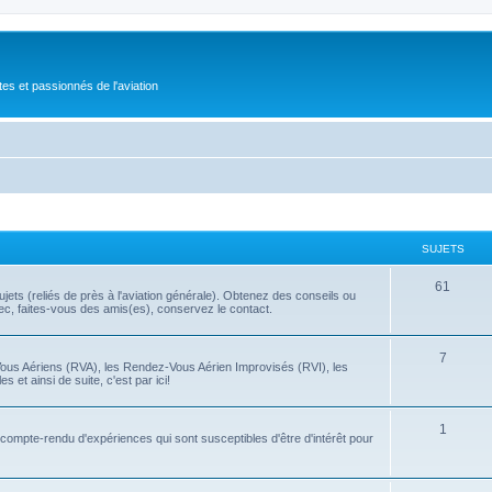
tes et passionnés de l'aviation
SUJETS
61
ets (reliés de près à l'aviation générale). Obtenez des conseils ou
bec, faites-vous des amis(es), conservez le contact.
7
Vous Aériens (RVA), les Rendez-Vous Aérien Improvisés (RVI), les
 et ainsi de suite, c'est par ici!
1
t compte-rendu d'expériences qui sont susceptibles d'être d'intérêt pour