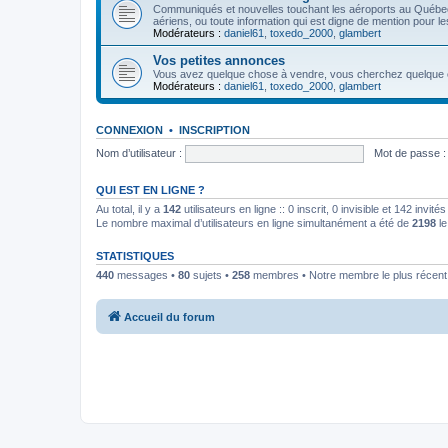
Communiqués et nouvelles touchant les aéroports au Québ
aériens, ou toute information qui est digne de mention pour l
Modérateurs :
daniel61
,
toxedo_2000
,
glambert
Vos petites annonces
Vous avez quelque chose à vendre, vous cherchez quelque cho
Modérateurs :
daniel61
,
toxedo_2000
,
glambert
CONNEXION
•
INSCRIPTION
Nom d’utilisateur :
Mot de passe :
QUI EST EN LIGNE ?
Au total, il y a
142
utilisateurs en ligne :: 0 inscrit, 0 invisible et 142 invi
Le nombre maximal d’utilisateurs en ligne simultanément a été de
2198
le
STATISTIQUES
440
messages •
80
sujets •
258
membres • Notre membre le plus récent
Accueil du forum