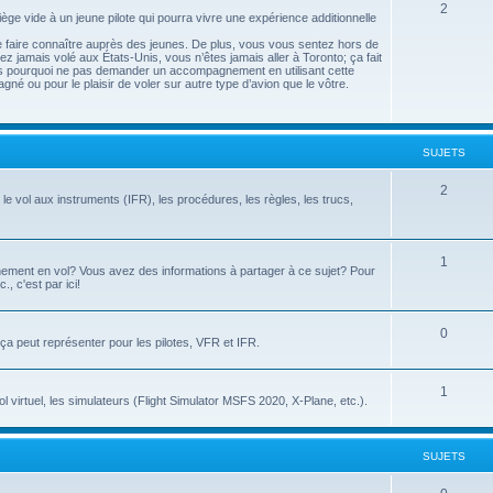
2
ège vide à un jeune pilote qui pourra vivre une expérience additionnelle
se faire connaître auprès des jeunes. De plus, vous vous sentez hors de
z jamais volé aux États-Unis, vous n’êtes jamais aller à Toronto; ça fait
rs pourquoi ne pas demander un accompagnement en utilisant cette
gné ou pour le plaisir de voler sur autre type d’avion que le vôtre.
SUJETS
2
le vol aux instruments (IFR), les procédures, les règles, les trucs,
1
înement en vol? Vous avez des informations à partager à ce sujet? Pour
., c'est par ici!
0
e ça peut représenter pour les pilotes, VFR et IFR.
1
l virtuel, les simulateurs (Flight Simulator MSFS 2020, X-Plane, etc.).
SUJETS