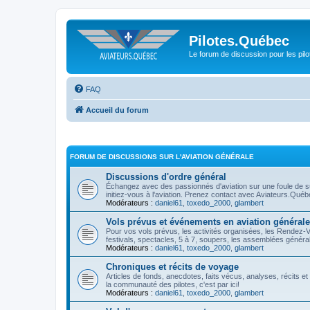
Pilotes.Québec
Le forum de discussion pour les pilo
FAQ
Accueil du forum
FORUM DE DISCUSSIONS SUR L'AVIATION GÉNÉRALE
Discussions d'ordre général
Échangez avec des passionnés d'aviation sur une foule de suj
initiez-vous à l'aviation. Prenez contact avec Aviateurs.Qué
Modérateurs :
daniel61
,
toxedo_2000
,
glambert
Vols prévus et événements en aviation générale
Pour vos vols prévus, les activités organisées, les Rendez-
festivals, spectacles, 5 à 7, soupers, les assemblées générales
Modérateurs :
daniel61
,
toxedo_2000
,
glambert
Chroniques et récits de voyage
Articles de fonds, anecdotes, faits vécus, analyses, récits e
la communauté des pilotes, c'est par ici!
Modérateurs :
daniel61
,
toxedo_2000
,
glambert