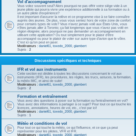
Vol d'accompagnement
Vous volez souvent seul? Alors pourquoi ne pas offrir votre siège vide à un
jeune pilote qui pourra vivre une expérience additionnelle à sa formation ou à
un autre pilote d’expérience?
Il est important d’assurer la relève et ce programme vise à se faire connaître
auprès des jeunes. De plus, vous vous sentez hors de votre zone de confort
pour certains types de vols? Vous n’avez jamais volé aux États-Unis, vous
n’êtes jamais aller à Toronto; ça fait longtemps que vous n’avez pas volé en
région éloignée; alors pourquoi ne pas demander un accompagnement en
utilisant cette application? Ou tout simplement pour le plaisir d’être
accompagné ou pour le plaisir de voler sur autre type d’avion que le vôtre.
C'est ici qu'on peut en jaser.
Modérateurs :
daniel61
,
toxedo_2000
,
glambert
Sujets :
2
Discussions spécifiques et techniques
IFR et vol aux instruments
Cette section est dédiée à toutes les discussions concernant le vol aux
instruments (IFR), les procédures, les règles, les trucs, astuces, la formation,
la météo IMC, et ainsi de suite!
Modérateurs :
daniel61
,
toxedo_2000
,
glambert
Sujets :
2
Formation et entraînement
Vous avez des questions à poser sur la formation ou l'entraînement en vol?
Vous avez des informations à partager à ce sujet? Pour tout ce qui touche les
licences, annotations, heures de vol, etc., c'est par ici!
Modérateurs :
daniel61
,
toxedo_2000
,
glambert
Sujets :
1
Météo et conditions de vol
Pour tout ce qui touche la météo, ce qui l'influence, et ce que ça peut
représenter pour les pilotes, VFR et IFR.
Modérateurs :
daniel61
,
toxedo_2000
,
glambert