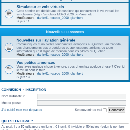
Simulateur et vols virtuels
Cette section est dédiée aux discussions qui concernent le vol virtuel, les
simulateurs (Flight Simulator MSFS 2020, X-Plane, etc.).
Modérateurs :
daniel61
,
toxedo_2000
,
glambert
Sujets :
1
Nouvelles et annonces
Nouvelles sur l'aviation générale
Communiqués et nouvelles touchant les aéroports au Québec, au Canada,
des changements aux procédures ou aux espaces aériens, ou toute
information qui est digne de mention pour les pilotes du Québec.
Modérateurs :
daniel61
,
toxedo_2000
,
glambert
Vos petites annonces
Vous avez quelque chose à vendre, vous cherchez quelque chose ? C'est ici
le forum pour le faire.
Modérateurs :
daniel61
,
toxedo_2000
,
glambert
Sujets :
3
CONNEXION
•
INSCRIPTION
Nom d’utilisateur :
Mot de passe :
J’ai oublié mon mot de passe
Se souvenir de moi
QUI EST EN LIGNE ?
Au total, il y a
50
utilisateurs en ligne :: 0 inscrit, 0 invisible et 50 invités (selon le nombre