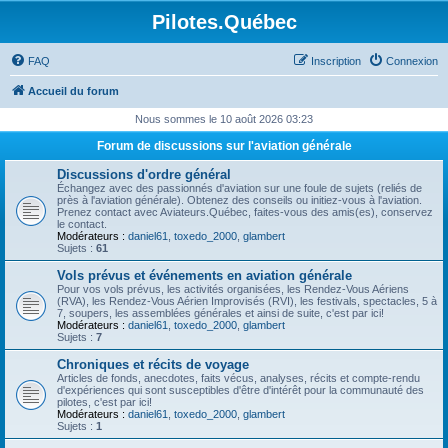
Pilotes.Québec
FAQ
Inscription
Connexion
Accueil du forum
Nous sommes le 10 août 2026 03:23
Forum de discussions sur l'aviation générale
Discussions d'ordre général
Échangez avec des passionnés d'aviation sur une foule de sujets (reliés de
près à l'aviation générale). Obtenez des conseils ou initiez-vous à l'aviation.
Prenez contact avec Aviateurs.Québec, faites-vous des amis(es), conservez
le contact.
Modérateurs :
daniel61
,
toxedo_2000
,
glambert
Sujets :
61
Vols prévus et événements en aviation générale
Pour vos vols prévus, les activités organisées, les Rendez-Vous Aériens
(RVA), les Rendez-Vous Aérien Improvisés (RVI), les festivals, spectacles, 5 à
7, soupers, les assemblées générales et ainsi de suite, c'est par ici!
Modérateurs :
daniel61
,
toxedo_2000
,
glambert
Sujets :
7
Chroniques et récits de voyage
Articles de fonds, anecdotes, faits vécus, analyses, récits et compte-rendu
d'expériences qui sont susceptibles d'être d'intérêt pour la communauté des
pilotes, c'est par ici!
Modérateurs :
daniel61
,
toxedo_2000
,
glambert
Sujets :
1