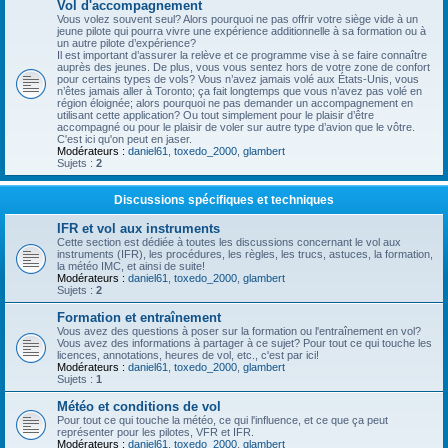
Vol d'accompagnement
Vous volez souvent seul? Alors pourquoi ne pas offrir votre siège vide à un
jeune pilote qui pourra vivre une expérience additionnelle à sa formation ou à
un autre pilote d’expérience?
Il est important d’assurer la relève et ce programme vise à se faire connaître
auprès des jeunes. De plus, vous vous sentez hors de votre zone de confort
pour certains types de vols? Vous n’avez jamais volé aux États-Unis, vous
n’êtes jamais aller à Toronto; ça fait longtemps que vous n’avez pas volé en
région éloignée; alors pourquoi ne pas demander un accompagnement en
utilisant cette application? Ou tout simplement pour le plaisir d’être
accompagné ou pour le plaisir de voler sur autre type d’avion que le vôtre.
C'est ici qu'on peut en jaser.
Modérateurs :
daniel61
,
toxedo_2000
,
glambert
Sujets :
2
Discussions spécifiques et techniques
IFR et vol aux instruments
Cette section est dédiée à toutes les discussions concernant le vol aux
instruments (IFR), les procédures, les règles, les trucs, astuces, la formation,
la météo IMC, et ainsi de suite!
Modérateurs :
daniel61
,
toxedo_2000
,
glambert
Sujets :
2
Formation et entraînement
Vous avez des questions à poser sur la formation ou l'entraînement en vol?
Vous avez des informations à partager à ce sujet? Pour tout ce qui touche les
licences, annotations, heures de vol, etc., c'est par ici!
Modérateurs :
daniel61
,
toxedo_2000
,
glambert
Sujets :
1
Météo et conditions de vol
Pour tout ce qui touche la météo, ce qui l'influence, et ce que ça peut
représenter pour les pilotes, VFR et IFR.
Modérateurs :
daniel61
,
toxedo_2000
,
glambert