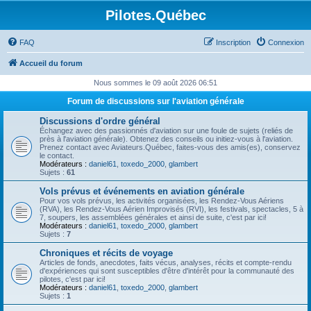
Pilotes.Québec
FAQ
Inscription
Connexion
Accueil du forum
Nous sommes le 09 août 2026 06:51
Forum de discussions sur l'aviation générale
Discussions d'ordre général
Échangez avec des passionnés d'aviation sur une foule de sujets (reliés de
près à l'aviation générale). Obtenez des conseils ou initiez-vous à l'aviation.
Prenez contact avec Aviateurs.Québec, faites-vous des amis(es), conservez
le contact.
Modérateurs :
daniel61
,
toxedo_2000
,
glambert
Sujets :
61
Vols prévus et événements en aviation générale
Pour vos vols prévus, les activités organisées, les Rendez-Vous Aériens
(RVA), les Rendez-Vous Aérien Improvisés (RVI), les festivals, spectacles, 5 à
7, soupers, les assemblées générales et ainsi de suite, c'est par ici!
Modérateurs :
daniel61
,
toxedo_2000
,
glambert
Sujets :
7
Chroniques et récits de voyage
Articles de fonds, anecdotes, faits vécus, analyses, récits et compte-rendu
d'expériences qui sont susceptibles d'être d'intérêt pour la communauté des
pilotes, c'est par ici!
Modérateurs :
daniel61
,
toxedo_2000
,
glambert
Sujets :
1