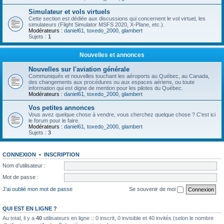
Simulateur et vols virtuels
Cette section est dédiée aux discussions qui concernent le vol virtuel, les
simulateurs (Flight Simulator MSFS 2020, X-Plane, etc.).
Modérateurs :
daniel61
,
toxedo_2000
,
glambert
Sujets :
1
Nouvelles et annonces
Nouvelles sur l'aviation générale
Communiqués et nouvelles touchant les aéroports au Québec, au Canada,
des changements aux procédures ou aux espaces aériens, ou toute
information qui est digne de mention pour les pilotes du Québec.
Modérateurs :
daniel61
,
toxedo_2000
,
glambert
Vos petites annonces
Vous avez quelque chose à vendre, vous cherchez quelque chose ? C'est ici
le forum pour le faire.
Modérateurs :
daniel61
,
toxedo_2000
,
glambert
Sujets :
3
CONNEXION
•
INSCRIPTION
Nom d’utilisateur :
Mot de passe :
J’ai oublié mon mot de passe
Se souvenir de moi
QUI EST EN LIGNE ?
Au total, il y a
40
utilisateurs en ligne :: 0 inscrit, 0 invisible et 40 invités (selon le nombre