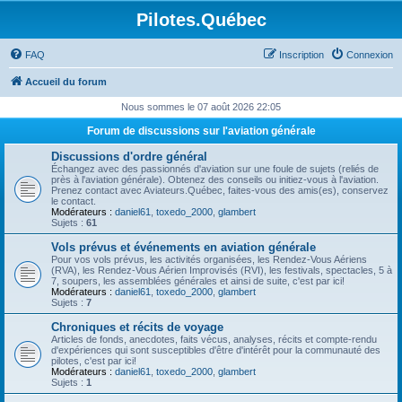
Pilotes.Québec
FAQ
Inscription
Connexion
Accueil du forum
Nous sommes le 07 août 2026 22:05
Forum de discussions sur l'aviation générale
Discussions d'ordre général
Échangez avec des passionnés d'aviation sur une foule de sujets (reliés de
près à l'aviation générale). Obtenez des conseils ou initiez-vous à l'aviation.
Prenez contact avec Aviateurs.Québec, faites-vous des amis(es), conservez
le contact.
Modérateurs :
daniel61
,
toxedo_2000
,
glambert
Sujets :
61
Vols prévus et événements en aviation générale
Pour vos vols prévus, les activités organisées, les Rendez-Vous Aériens
(RVA), les Rendez-Vous Aérien Improvisés (RVI), les festivals, spectacles, 5 à
7, soupers, les assemblées générales et ainsi de suite, c'est par ici!
Modérateurs :
daniel61
,
toxedo_2000
,
glambert
Sujets :
7
Chroniques et récits de voyage
Articles de fonds, anecdotes, faits vécus, analyses, récits et compte-rendu
d'expériences qui sont susceptibles d'être d'intérêt pour la communauté des
pilotes, c'est par ici!
Modérateurs :
daniel61
,
toxedo_2000
,
glambert
Sujets :
1