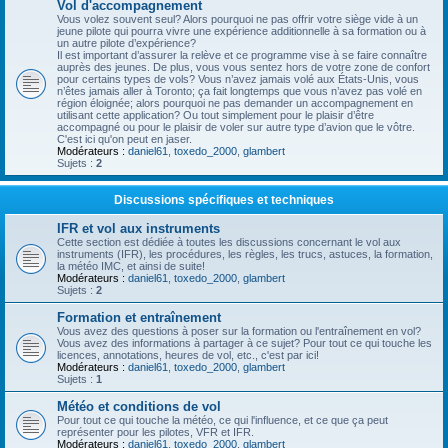
Vol d'accompagnement
Vous volez souvent seul? Alors pourquoi ne pas offrir votre siège vide à un
jeune pilote qui pourra vivre une expérience additionnelle à sa formation ou à
un autre pilote d’expérience?
Il est important d’assurer la relève et ce programme vise à se faire connaître
auprès des jeunes. De plus, vous vous sentez hors de votre zone de confort
pour certains types de vols? Vous n’avez jamais volé aux États-Unis, vous
n’êtes jamais aller à Toronto; ça fait longtemps que vous n’avez pas volé en
région éloignée; alors pourquoi ne pas demander un accompagnement en
utilisant cette application? Ou tout simplement pour le plaisir d’être
accompagné ou pour le plaisir de voler sur autre type d’avion que le vôtre.
C'est ici qu'on peut en jaser.
Modérateurs :
daniel61
,
toxedo_2000
,
glambert
Sujets :
2
Discussions spécifiques et techniques
IFR et vol aux instruments
Cette section est dédiée à toutes les discussions concernant le vol aux
instruments (IFR), les procédures, les règles, les trucs, astuces, la formation,
la météo IMC, et ainsi de suite!
Modérateurs :
daniel61
,
toxedo_2000
,
glambert
Sujets :
2
Formation et entraînement
Vous avez des questions à poser sur la formation ou l'entraînement en vol?
Vous avez des informations à partager à ce sujet? Pour tout ce qui touche les
licences, annotations, heures de vol, etc., c'est par ici!
Modérateurs :
daniel61
,
toxedo_2000
,
glambert
Sujets :
1
Météo et conditions de vol
Pour tout ce qui touche la météo, ce qui l'influence, et ce que ça peut
représenter pour les pilotes, VFR et IFR.
Modérateurs :
daniel61
,
toxedo_2000
,
glambert