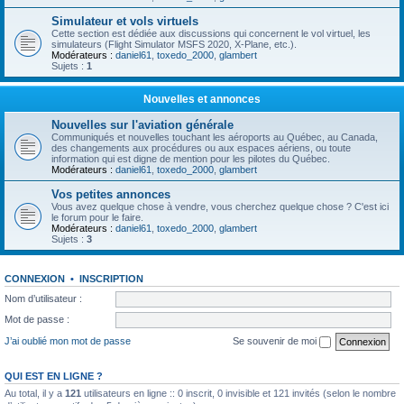
Simulateur et vols virtuels
Cette section est dédiée aux discussions qui concernent le vol virtuel, les
simulateurs (Flight Simulator MSFS 2020, X-Plane, etc.).
Modérateurs :
daniel61
,
toxedo_2000
,
glambert
Sujets :
1
Nouvelles et annonces
Nouvelles sur l'aviation générale
Communiqués et nouvelles touchant les aéroports au Québec, au Canada,
des changements aux procédures ou aux espaces aériens, ou toute
information qui est digne de mention pour les pilotes du Québec.
Modérateurs :
daniel61
,
toxedo_2000
,
glambert
Vos petites annonces
Vous avez quelque chose à vendre, vous cherchez quelque chose ? C'est ici
le forum pour le faire.
Modérateurs :
daniel61
,
toxedo_2000
,
glambert
Sujets :
3
CONNEXION
•
INSCRIPTION
Nom d’utilisateur :
Mot de passe :
J’ai oublié mon mot de passe
Se souvenir de moi
QUI EST EN LIGNE ?
Au total, il y a
121
utilisateurs en ligne :: 0 inscrit, 0 invisible et 121 invités (selon le nombre