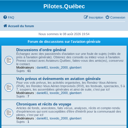
Pilotes.Québec
FAQ
Inscription
Connexion
Accueil du forum
Nous sommes le 08 août 2026 19:54
Forum de discussions sur l'aviation générale
Discussions d'ordre général
Échangez avec des passionnés d'aviation sur une foule de sujets (reliés de
près à l'aviation générale). Obtenez des conseils ou initiez-vous à l'aviation.
Prenez contact avec Aviateurs.Québec, faites-vous des amis(es), conservez
le contact.
Modérateurs :
daniel61
,
toxedo_2000
,
glambert
Sujets :
61
Vols prévus et événements en aviation générale
Pour vos vols prévus, les activités organisées, les Rendez-Vous Aériens
(RVA), les Rendez-Vous Aérien Improvisés (RVI), les festivals, spectacles, 5 à
7, soupers, les assemblées générales et ainsi de suite, c'est par ici!
Modérateurs :
daniel61
,
toxedo_2000
,
glambert
Sujets :
7
Chroniques et récits de voyage
Articles de fonds, anecdotes, faits vécus, analyses, récits et compte-rendu
d'expériences qui sont susceptibles d'être d'intérêt pour la communauté des
pilotes, c'est par ici!
Modérateurs :
daniel61
,
toxedo_2000
,
glambert
Sujets :
1