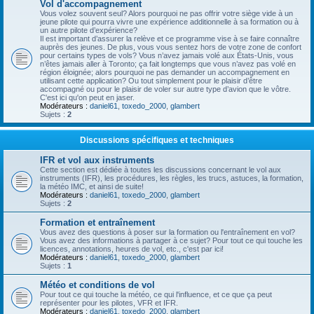
Vol d'accompagnement
Vous volez souvent seul? Alors pourquoi ne pas offrir votre siège vide à un
jeune pilote qui pourra vivre une expérience additionnelle à sa formation ou à
un autre pilote d’expérience?
Il est important d’assurer la relève et ce programme vise à se faire connaître
auprès des jeunes. De plus, vous vous sentez hors de votre zone de confort
pour certains types de vols? Vous n’avez jamais volé aux États-Unis, vous
n’êtes jamais aller à Toronto; ça fait longtemps que vous n’avez pas volé en
région éloignée; alors pourquoi ne pas demander un accompagnement en
utilisant cette application? Ou tout simplement pour le plaisir d’être
accompagné ou pour le plaisir de voler sur autre type d’avion que le vôtre.
C'est ici qu'on peut en jaser.
Modérateurs :
daniel61
,
toxedo_2000
,
glambert
Sujets :
2
Discussions spécifiques et techniques
IFR et vol aux instruments
Cette section est dédiée à toutes les discussions concernant le vol aux
instruments (IFR), les procédures, les règles, les trucs, astuces, la formation,
la météo IMC, et ainsi de suite!
Modérateurs :
daniel61
,
toxedo_2000
,
glambert
Sujets :
2
Formation et entraînement
Vous avez des questions à poser sur la formation ou l'entraînement en vol?
Vous avez des informations à partager à ce sujet? Pour tout ce qui touche les
licences, annotations, heures de vol, etc., c'est par ici!
Modérateurs :
daniel61
,
toxedo_2000
,
glambert
Sujets :
1
Météo et conditions de vol
Pour tout ce qui touche la météo, ce qui l'influence, et ce que ça peut
représenter pour les pilotes, VFR et IFR.
Modérateurs :
daniel61
,
toxedo_2000
,
glambert