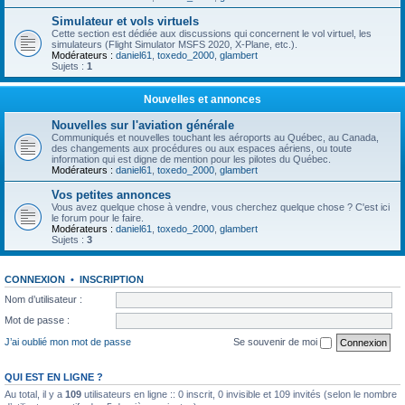
Simulateur et vols virtuels
Cette section est dédiée aux discussions qui concernent le vol virtuel, les
simulateurs (Flight Simulator MSFS 2020, X-Plane, etc.).
Modérateurs :
daniel61
,
toxedo_2000
,
glambert
Sujets :
1
Nouvelles et annonces
Nouvelles sur l'aviation générale
Communiqués et nouvelles touchant les aéroports au Québec, au Canada,
des changements aux procédures ou aux espaces aériens, ou toute
information qui est digne de mention pour les pilotes du Québec.
Modérateurs :
daniel61
,
toxedo_2000
,
glambert
Vos petites annonces
Vous avez quelque chose à vendre, vous cherchez quelque chose ? C'est ici
le forum pour le faire.
Modérateurs :
daniel61
,
toxedo_2000
,
glambert
Sujets :
3
CONNEXION
•
INSCRIPTION
Nom d’utilisateur :
Mot de passe :
J’ai oublié mon mot de passe
Se souvenir de moi
QUI EST EN LIGNE ?
Au total, il y a
109
utilisateurs en ligne :: 0 inscrit, 0 invisible et 109 invités (selon le nombre