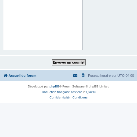
Accueil du forum
Fuseau horaire sur
UTC-04:00
Développé par
phpBB
® Forum Software © phpBB Limited
Traduction française officielle
©
Qiaeru
Confidentialité
|
Conditions