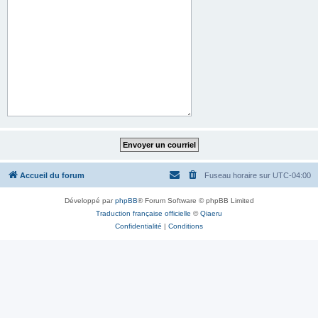
Accueil du forum
Fuseau horaire sur
UTC-04:00
Développé par
phpBB
® Forum Software © phpBB Limited
Traduction française officielle
©
Qiaeru
Confidentialité
|
Conditions