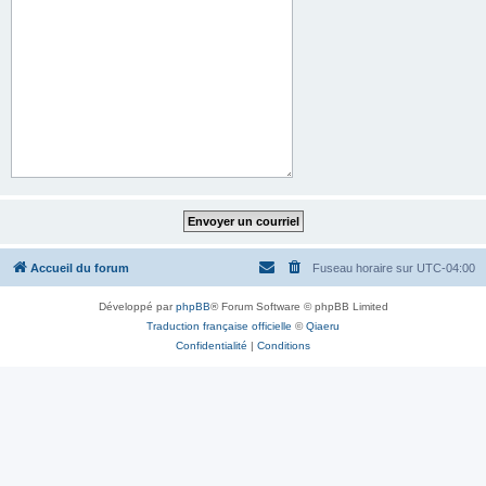
Accueil du forum
Fuseau horaire sur
UTC-04:00
Développé par
phpBB
® Forum Software © phpBB Limited
Traduction française officielle
©
Qiaeru
Confidentialité
|
Conditions