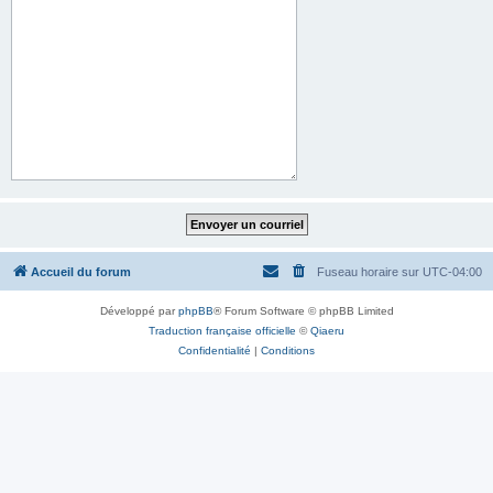
Accueil du forum
Fuseau horaire sur
UTC-04:00
Développé par
phpBB
® Forum Software © phpBB Limited
Traduction française officielle
©
Qiaeru
Confidentialité
|
Conditions