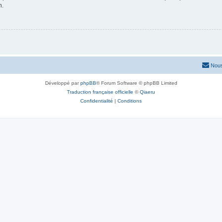
n.
Nous
Développé par
phpBB
® Forum Software © phpBB Limited
Traduction française officielle
©
Qiaeru
Confidentialité
|
Conditions