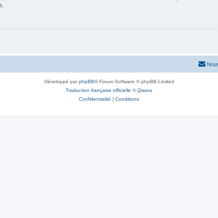
n.
Nous
Développé par
phpBB
® Forum Software © phpBB Limited
Traduction française officielle
©
Qiaeru
Confidentialité
|
Conditions