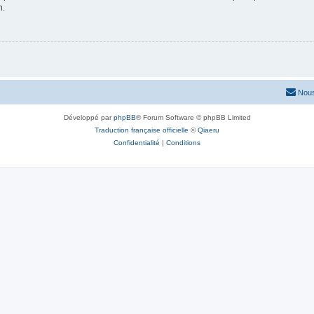
n.
Nous
Développé par
phpBB
® Forum Software © phpBB Limited
Traduction française officielle
©
Qiaeru
Confidentialité
|
Conditions