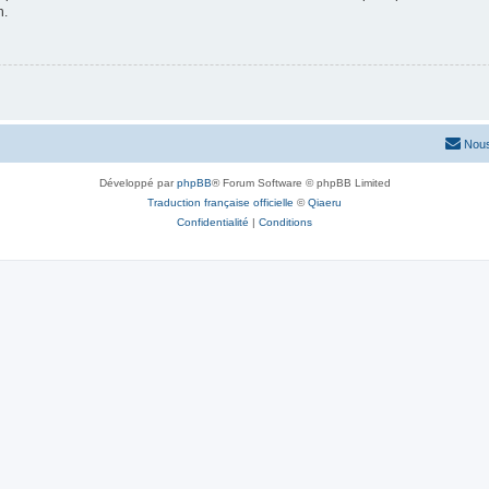
n.
Nous
Développé par
phpBB
® Forum Software © phpBB Limited
Traduction française officielle
©
Qiaeru
Confidentialité
|
Conditions