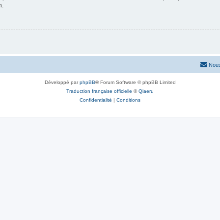
n.
Nous
Développé par
phpBB
® Forum Software © phpBB Limited
Traduction française officielle
©
Qiaeru
Confidentialité
|
Conditions