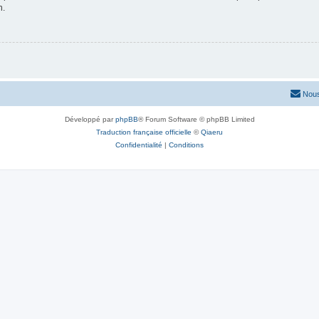
n.
Nous
Développé par
phpBB
® Forum Software © phpBB Limited
Traduction française officielle
©
Qiaeru
Confidentialité
|
Conditions