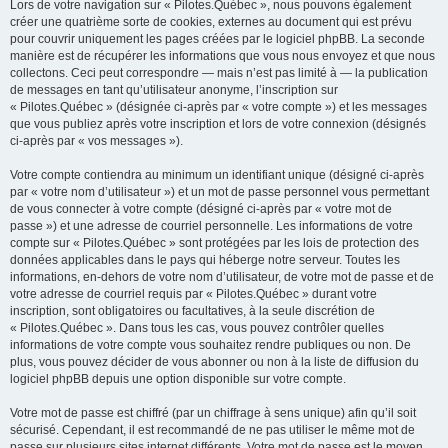
Lors de votre navigation sur « Pilotes.Québec », nous pouvons également
créer une quatrième sorte de cookies, externes au document qui est prévu
pour couvrir uniquement les pages créées par le logiciel phpBB. La seconde
manière est de récupérer les informations que vous nous envoyez et que nous
collectons. Ceci peut correspondre — mais n’est pas limité à — la publication
de messages en tant qu’utilisateur anonyme, l’inscription sur
« Pilotes.Québec » (désignée ci-après par « votre compte ») et les messages
que vous publiez après votre inscription et lors de votre connexion (désignés
ci-après par « vos messages »).
Votre compte contiendra au minimum un identifiant unique (désigné ci-après
par « votre nom d’utilisateur ») et un mot de passe personnel vous permettant
de vous connecter à votre compte (désigné ci-après par « votre mot de
passe ») et une adresse de courriel personnelle. Les informations de votre
compte sur « Pilotes.Québec » sont protégées par les lois de protection des
données applicables dans le pays qui héberge notre serveur. Toutes les
informations, en-dehors de votre nom d’utilisateur, de votre mot de passe et de
votre adresse de courriel requis par « Pilotes.Québec » durant votre
inscription, sont obligatoires ou facultatives, à la seule discrétion de
« Pilotes.Québec ». Dans tous les cas, vous pouvez contrôler quelles
informations de votre compte vous souhaitez rendre publiques ou non. De
plus, vous pouvez décider de vous abonner ou non à la liste de diffusion du
logiciel phpBB depuis une option disponible sur votre compte.
Votre mot de passe est chiffré (par un chiffrage à sens unique) afin qu’il soit
sécurisé. Cependant, il est recommandé de ne pas utiliser le même mot de
passe sur plusieurs sites internet différents. Votre mot de passe est le moyen