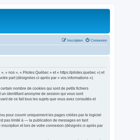
Inscription
Connexion
», « nos », « Pilotes.Québec » et « https://pilotes.quebec ») et
votre part (désignées ci-après par « vos informations »).
ertain nombre de cookies qui sont de petits fichiers
et un identifiant anonyme de session qui vous sont
ant de ce fait tous les sujets que vous avez consultés et
vu pour couvrir uniquement les pages créées par le logiciel
t pas limité à — la publication de messages en tant
 inscription et lors de votre connexion (désignés ci-après par