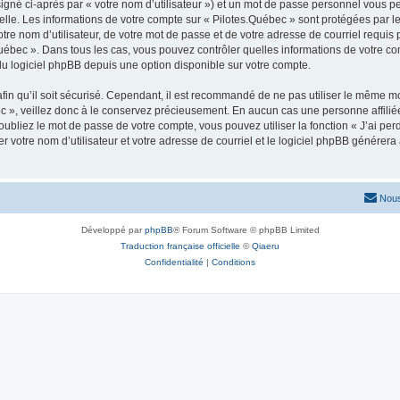
igné ci-après par « votre nom d’utilisateur ») et un mot de passe personnel vous p
elle. Les informations de votre compte sur « Pilotes.Québec » sont protégées par l
re nom d’utilisateur, de votre mot de passe et de votre adresse de courriel requis p
s.Québec ». Dans tous les cas, vous pouvez contrôler quelles informations de votre
du logiciel phpBB depuis une option disponible sur votre compte.
afin qu’il soit sécurisé. Cependant, il est recommandé de ne pas utiliser le même mot
 », veillez donc à le conservez précieusement. En aucun cas une personne affiliée 
bliez le mot de passe de votre compte, vous pouvez utiliser la fonction « J’ai per
r votre nom d’utilisateur et votre adresse de courriel et le logiciel phpBB génére
Nous
Développé par
phpBB
® Forum Software © phpBB Limited
Traduction française officielle
©
Qiaeru
Confidentialité
|
Conditions