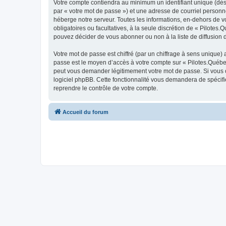
Votre compte contiendra au minimum un identifiant unique (dés
par « votre mot de passe ») et une adresse de courriel personn
héberge notre serveur. Toutes les informations, en-dehors de vot
obligatoires ou facultatives, à la seule discrétion de « Pilote
pouvez décider de vous abonner ou non à la liste de diffusion 
Votre mot de passe est chiffré (par un chiffrage à sens unique) 
passe est le moyen d’accès à votre compte sur « Pilotes.Québec
peut vous demander légitimement votre mot de passe. Si vous ou
logiciel phpBB. Cette fonctionnalité vous demandera de spécifie
reprendre le contrôle de votre compte.
Accueil du forum