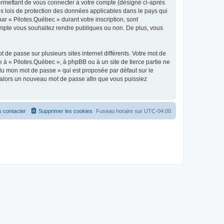
ermettant de vous connecter à votre compte (désigné ci-après
es lois de protection des données applicables dans le pays qui
ar « Pilotes.Québec » durant votre inscription, sont
 compte vous souhaitez rendre publiques ou non. De plus, vous
 de passe sur plusieurs sites internet différents. Votre mot de
à « Pilotes.Québec », à phpBB ou à un site de tierce partie ne
du mon mot de passe » qui est proposée par défaut sur le
ra alors un nouveau mot de passe afin que vous puissiez
 contacter
Supprimer les cookies
Fuseau horaire sur
UTC-04:00