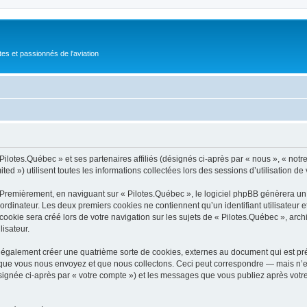
tes et passionnés de l'aviation
ilotes.Québec » et ses partenaires affiliés (désignés ci-après par « nous », « notre 
d ») utilisent toutes les informations collectées lors des sessions d’utilisation de 
 Premièrement, en naviguant sur « Pilotes.Québec », le logiciel phpBB génèrera un c
ordinateur. Les deux premiers cookies ne contiennent qu’un identifiant utilisateur 
okie sera créé lors de votre navigation sur les sujets de « Pilotes.Québec », archiv
lisateur.
 également créer une quatrième sorte de cookies, externes au document qui est pré
que vous nous envoyez et que nous collectons. Ceci peut correspondre — mais n’es
ésignée ci-après par « votre compte ») et les messages que vous publiez après votre