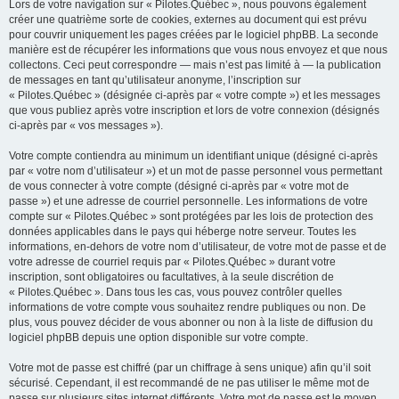
Lors de votre navigation sur « Pilotes.Québec », nous pouvons également
créer une quatrième sorte de cookies, externes au document qui est prévu
pour couvrir uniquement les pages créées par le logiciel phpBB. La seconde
manière est de récupérer les informations que vous nous envoyez et que nous
collectons. Ceci peut correspondre — mais n’est pas limité à — la publication
de messages en tant qu’utilisateur anonyme, l’inscription sur
« Pilotes.Québec » (désignée ci-après par « votre compte ») et les messages
que vous publiez après votre inscription et lors de votre connexion (désignés
ci-après par « vos messages »).
Votre compte contiendra au minimum un identifiant unique (désigné ci-après
par « votre nom d’utilisateur ») et un mot de passe personnel vous permettant
de vous connecter à votre compte (désigné ci-après par « votre mot de
passe ») et une adresse de courriel personnelle. Les informations de votre
compte sur « Pilotes.Québec » sont protégées par les lois de protection des
données applicables dans le pays qui héberge notre serveur. Toutes les
informations, en-dehors de votre nom d’utilisateur, de votre mot de passe et de
votre adresse de courriel requis par « Pilotes.Québec » durant votre
inscription, sont obligatoires ou facultatives, à la seule discrétion de
« Pilotes.Québec ». Dans tous les cas, vous pouvez contrôler quelles
informations de votre compte vous souhaitez rendre publiques ou non. De
plus, vous pouvez décider de vous abonner ou non à la liste de diffusion du
logiciel phpBB depuis une option disponible sur votre compte.
Votre mot de passe est chiffré (par un chiffrage à sens unique) afin qu’il soit
sécurisé. Cependant, il est recommandé de ne pas utiliser le même mot de
passe sur plusieurs sites internet différents. Votre mot de passe est le moyen