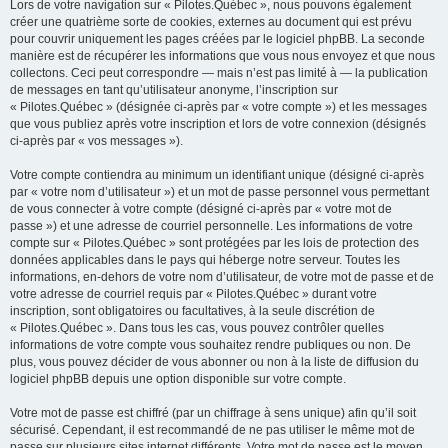
Lors de votre navigation sur « Pilotes.Québec », nous pouvons également
créer une quatrième sorte de cookies, externes au document qui est prévu
pour couvrir uniquement les pages créées par le logiciel phpBB. La seconde
manière est de récupérer les informations que vous nous envoyez et que nous
collectons. Ceci peut correspondre — mais n’est pas limité à — la publication
de messages en tant qu’utilisateur anonyme, l’inscription sur
« Pilotes.Québec » (désignée ci-après par « votre compte ») et les messages
que vous publiez après votre inscription et lors de votre connexion (désignés
ci-après par « vos messages »).
Votre compte contiendra au minimum un identifiant unique (désigné ci-après
par « votre nom d’utilisateur ») et un mot de passe personnel vous permettant
de vous connecter à votre compte (désigné ci-après par « votre mot de
passe ») et une adresse de courriel personnelle. Les informations de votre
compte sur « Pilotes.Québec » sont protégées par les lois de protection des
données applicables dans le pays qui héberge notre serveur. Toutes les
informations, en-dehors de votre nom d’utilisateur, de votre mot de passe et de
votre adresse de courriel requis par « Pilotes.Québec » durant votre
inscription, sont obligatoires ou facultatives, à la seule discrétion de
« Pilotes.Québec ». Dans tous les cas, vous pouvez contrôler quelles
informations de votre compte vous souhaitez rendre publiques ou non. De
plus, vous pouvez décider de vous abonner ou non à la liste de diffusion du
logiciel phpBB depuis une option disponible sur votre compte.
Votre mot de passe est chiffré (par un chiffrage à sens unique) afin qu’il soit
sécurisé. Cependant, il est recommandé de ne pas utiliser le même mot de
passe sur plusieurs sites internet différents. Votre mot de passe est le moyen