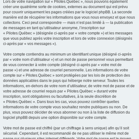
Lors de votre navigation sur « Pilotes.Québec », nous pouvons également
créer une quatrième sorte de cookies, externes au document qui est prévu
pour couvrir uniquement les pages créées par le logiciel phpBB. La seconde
manière est de récupérer les informations que vous nous envoyez et que nous
collectons. Ceci peut correspondre — mais n’est pas limité à — la publication
de messages en tant qu’utilisateur anonyme, l’inscription sur
« Pilotes.Québec » (désignée ci-après par « votre compte ») et les messages
que vous publiez après votre inscription et lors de votre connexion (désignés
ci-après par « vos messages »).
Votre compte contiendra au minimum un identifiant unique (désigné ci-après
par « votre nom d’utilisateur ») et un mot de passe personnel vous permettant
de vous connecter à votre compte (désigné ci-après par « votre mot de
passe ») et une adresse de courriel personnelle. Les informations de votre
compte sur « Pilotes.Québec » sont protégées par les lois de protection des
données applicables dans le pays qui héberge notre serveur. Toutes les
informations, en-dehors de votre nom d’utilisateur, de votre mot de passe et de
votre adresse de courriel requis par « Pilotes.Québec » durant votre
inscription, sont obligatoires ou facultatives, à la seule discrétion de
« Pilotes.Québec ». Dans tous les cas, vous pouvez contrôler quelles
informations de votre compte vous souhaitez rendre publiques ou non. De
plus, vous pouvez décider de vous abonner ou non à la liste de diffusion du
logiciel phpBB depuis une option disponible sur votre compte.
Votre mot de passe est chiffré (par un chiffrage à sens unique) afin qu’il soit
sécurisé. Cependant, il est recommandé de ne pas utiliser le même mot de
passe sur plusieurs sites internet différents. Votre mot de passe est le moyen