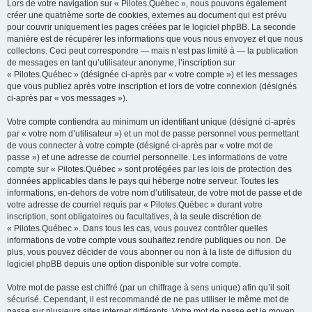
Lors de votre navigation sur « Pilotes.Québec », nous pouvons également
créer une quatrième sorte de cookies, externes au document qui est prévu
pour couvrir uniquement les pages créées par le logiciel phpBB. La seconde
manière est de récupérer les informations que vous nous envoyez et que nous
collectons. Ceci peut correspondre — mais n’est pas limité à — la publication
de messages en tant qu’utilisateur anonyme, l’inscription sur
« Pilotes.Québec » (désignée ci-après par « votre compte ») et les messages
que vous publiez après votre inscription et lors de votre connexion (désignés
ci-après par « vos messages »).
Votre compte contiendra au minimum un identifiant unique (désigné ci-après
par « votre nom d’utilisateur ») et un mot de passe personnel vous permettant
de vous connecter à votre compte (désigné ci-après par « votre mot de
passe ») et une adresse de courriel personnelle. Les informations de votre
compte sur « Pilotes.Québec » sont protégées par les lois de protection des
données applicables dans le pays qui héberge notre serveur. Toutes les
informations, en-dehors de votre nom d’utilisateur, de votre mot de passe et de
votre adresse de courriel requis par « Pilotes.Québec » durant votre
inscription, sont obligatoires ou facultatives, à la seule discrétion de
« Pilotes.Québec ». Dans tous les cas, vous pouvez contrôler quelles
informations de votre compte vous souhaitez rendre publiques ou non. De
plus, vous pouvez décider de vous abonner ou non à la liste de diffusion du
logiciel phpBB depuis une option disponible sur votre compte.
Votre mot de passe est chiffré (par un chiffrage à sens unique) afin qu’il soit
sécurisé. Cependant, il est recommandé de ne pas utiliser le même mot de
passe sur plusieurs sites internet différents. Votre mot de passe est le moyen