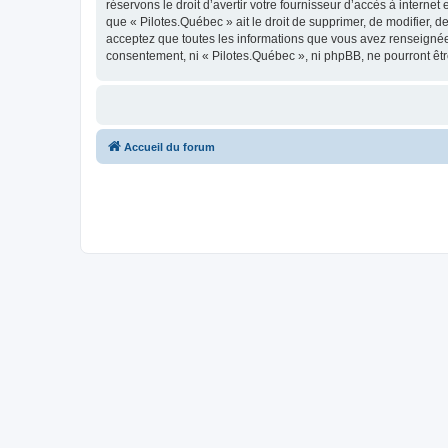
réservons le droit d’avertir votre fournisseur d’accès à internet
que « Pilotes.Québec » ait le droit de supprimer, de modifier, 
acceptez que toutes les informations que vous avez renseignées
consentement, ni « Pilotes.Québec », ni phpBB, ne pourront êt
Accueil du forum