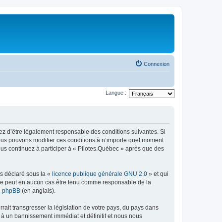
Connexion
Langue :
tez d’être légalement responsable des conditions suivantes. Si
 Nous pouvons modifier ces conditions à n’importe quel moment
ous continuez à participer à « Pilotes.Québec » après que des
ns déclaré sous la «
licence publique générale GNU 2.0
» et qui
ed ne peut en aucun cas être tenu comme responsable de la
de phpBB
(en anglais).
ait transgresser la législation de votre pays, du pays dans
 à un bannissement immédiat et définitif et nous nous