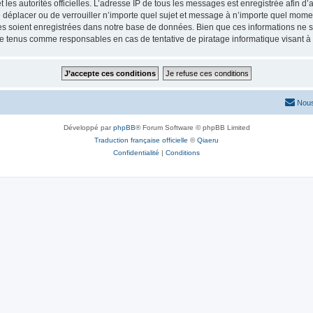
 et les autorités officielles. L’adresse IP de tous les messages est enregistrée afin 
de déplacer ou de verrouiller n’importe quel sujet et message à n’importe quel momen
 soient enregistrées dans notre base de données. Bien que ces informations ne ser
re tenus comme responsables en cas de tentative de piratage informatique visant 
Nous
Développé par
phpBB
® Forum Software © phpBB Limited
Traduction française officielle
©
Qiaeru
Confidentialité
|
Conditions