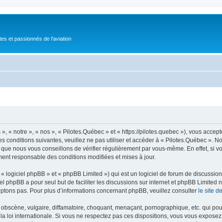
tes et passionnés de l'aviation
, « notre », « nos », « Pilotes.Québec » et « https://pilotes.quebec »), vous accep
s conditions suivantes, veuillez ne pas utiliser et accéder à « Pilotes.Québec ».
 que nous vous conseillons de vérifier régulièrement par vous-même. En effet, si v
ment responsable des conditions modifiées et mises à jour.
 logiciel phpBB » et « phpBB Limited ») qui est un logiciel de forum de discussio
iel phpBB a pour seul but de faciliter les discussions sur internet et phpBB Limit
ptons pas. Pour plus d’informations concernant phpBB, veuillez consulter
le site 
obscène, vulgaire, diffamatoire, choquant, menaçant, pornographique, etc. qui pourr
la loi internationale. Si vous ne respectez pas ces dispositions, vous vous exposez