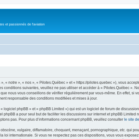
tes et passionnés de l'aviation
, « notre », « nos », « Pilotes.Québec » et « https://pilotes.quebec »), vous accep
s conditions suivantes, veuillez ne pas utiliser et accéder à « Pilotes.Québec ».
 que nous vous conseillons de vérifier régulièrement par vous-même. En effet, si v
ment responsable des conditions modifiées et mises à jour.
 logiciel phpBB » et « phpBB Limited ») qui est un logiciel de forum de discussio
iel phpBB a pour seul but de faciliter les discussions sur internet et phpBB Limit
ptons pas. Pour plus d’informations concernant phpBB, veuillez consulter
le site 
obscène, vulgaire, diffamatoire, choquant, menaçant, pornographique, etc. qui pourr
la loi internationale. Si vous ne respectez pas ces dispositions, vous vous exposez