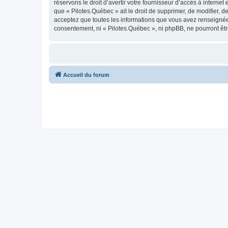
réservons le droit d’avertir votre fournisseur d’accès à internet
que « Pilotes.Québec » ait le droit de supprimer, de modifier, 
acceptez que toutes les informations que vous avez renseignées
consentement, ni « Pilotes.Québec », ni phpBB, ne pourront êt
Accueil du forum