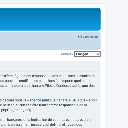
Connexion
Langue :
tez d’être légalement responsable des conditions suivantes. Si
 Nous pouvons modifier ces conditions à n’importe quel moment
ous continuez à participer à « Pilotes.Québec » après que des
ns déclaré sous la «
licence publique générale GNU 2.0
» et qui
ed ne peut en aucun cas être tenu comme responsable de la
de phpBB
(en anglais).
ait transgresser la législation de votre pays, du pays dans
 à un bannissement immédiat et définitif et nous nous