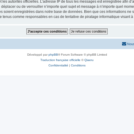
 et les autorités officielles. L’adresse IP de tous les messages est enregistrée afin 
de déplacer ou de verrouiller n’importe quel sujet et message à n’importe quel momen
 soient enregistrées dans notre base de données. Bien que ces informations ne ser
re tenus comme responsables en cas de tentative de piratage informatique visant 
Nous
Développé par
phpBB
® Forum Software © phpBB Limited
Traduction française officielle
©
Qiaeru
Confidentialité
|
Conditions