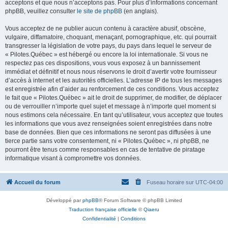
acceptons et que nous n’acceptons pas. Pour plus d’informations concernant
phpBB, veuillez consulter
le site de phpBB
(en anglais).
Vous acceptez de ne publier aucun contenu à caractère abusif, obscène,
vulgaire, diffamatoire, choquant, menaçant, pornographique, etc. qui pourrait
transgresser la législation de votre pays, du pays dans lequel le serveur de
« Pilotes.Québec » est hébergé ou encore la loi internationale. Si vous ne
respectez pas ces dispositions, vous vous exposez à un bannissement
immédiat et définitif et nous nous réservons le droit d’avertir votre fournisseur
d’accès à internet et les autorités officielles. L’adresse IP de tous les messages
est enregistrée afin d’aider au renforcement de ces conditions. Vous acceptez
le fait que « Pilotes.Québec » ait le droit de supprimer, de modifier, de déplacer
ou de verrouiller n’importe quel sujet et message à n’importe quel moment si
nous estimons cela nécessaire. En tant qu’utilisateur, vous acceptez que toutes
les informations que vous avez renseignées soient enregistrées dans notre
base de données. Bien que ces informations ne seront pas diffusées à une
tierce partie sans votre consentement, ni « Pilotes.Québec », ni phpBB, ne
pourront être tenus comme responsables en cas de tentative de piratage
informatique visant à compromettre vos données.
Accueil du forum
Fuseau horaire sur
UTC-04:00
Développé par
phpBB
® Forum Software © phpBB Limited
Traduction française officielle
©
Qiaeru
Confidentialité
|
Conditions