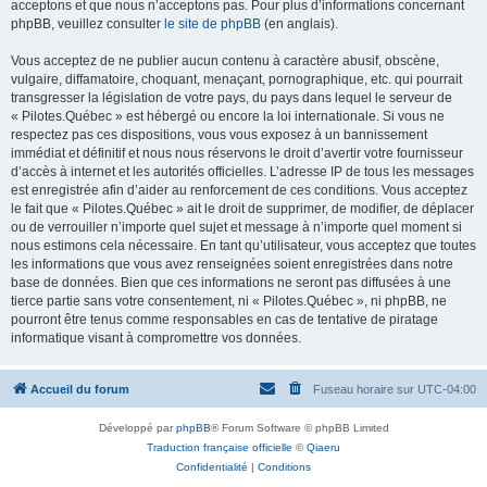
acceptons et que nous n’acceptons pas. Pour plus d’informations concernant
phpBB, veuillez consulter
le site de phpBB
(en anglais).
Vous acceptez de ne publier aucun contenu à caractère abusif, obscène,
vulgaire, diffamatoire, choquant, menaçant, pornographique, etc. qui pourrait
transgresser la législation de votre pays, du pays dans lequel le serveur de
« Pilotes.Québec » est hébergé ou encore la loi internationale. Si vous ne
respectez pas ces dispositions, vous vous exposez à un bannissement
immédiat et définitif et nous nous réservons le droit d’avertir votre fournisseur
d’accès à internet et les autorités officielles. L’adresse IP de tous les messages
est enregistrée afin d’aider au renforcement de ces conditions. Vous acceptez
le fait que « Pilotes.Québec » ait le droit de supprimer, de modifier, de déplacer
ou de verrouiller n’importe quel sujet et message à n’importe quel moment si
nous estimons cela nécessaire. En tant qu’utilisateur, vous acceptez que toutes
les informations que vous avez renseignées soient enregistrées dans notre
base de données. Bien que ces informations ne seront pas diffusées à une
tierce partie sans votre consentement, ni « Pilotes.Québec », ni phpBB, ne
pourront être tenus comme responsables en cas de tentative de piratage
informatique visant à compromettre vos données.
Accueil du forum
Fuseau horaire sur
UTC-04:00
Développé par
phpBB
® Forum Software © phpBB Limited
Traduction française officielle
©
Qiaeru
Confidentialité
|
Conditions