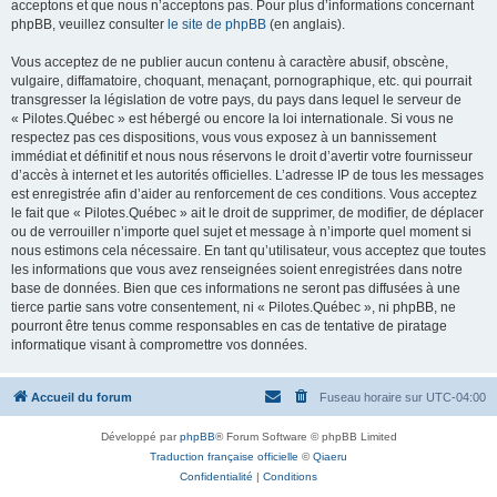
acceptons et que nous n’acceptons pas. Pour plus d’informations concernant
phpBB, veuillez consulter
le site de phpBB
(en anglais).
Vous acceptez de ne publier aucun contenu à caractère abusif, obscène,
vulgaire, diffamatoire, choquant, menaçant, pornographique, etc. qui pourrait
transgresser la législation de votre pays, du pays dans lequel le serveur de
« Pilotes.Québec » est hébergé ou encore la loi internationale. Si vous ne
respectez pas ces dispositions, vous vous exposez à un bannissement
immédiat et définitif et nous nous réservons le droit d’avertir votre fournisseur
d’accès à internet et les autorités officielles. L’adresse IP de tous les messages
est enregistrée afin d’aider au renforcement de ces conditions. Vous acceptez
le fait que « Pilotes.Québec » ait le droit de supprimer, de modifier, de déplacer
ou de verrouiller n’importe quel sujet et message à n’importe quel moment si
nous estimons cela nécessaire. En tant qu’utilisateur, vous acceptez que toutes
les informations que vous avez renseignées soient enregistrées dans notre
base de données. Bien que ces informations ne seront pas diffusées à une
tierce partie sans votre consentement, ni « Pilotes.Québec », ni phpBB, ne
pourront être tenus comme responsables en cas de tentative de piratage
informatique visant à compromettre vos données.
Accueil du forum
Fuseau horaire sur
UTC-04:00
Développé par
phpBB
® Forum Software © phpBB Limited
Traduction française officielle
©
Qiaeru
Confidentialité
|
Conditions