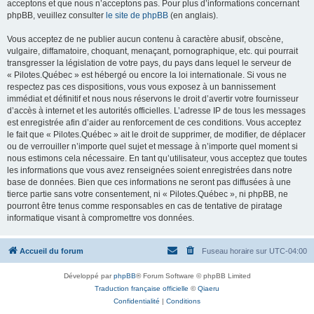
acceptons et que nous n’acceptons pas. Pour plus d’informations concernant
phpBB, veuillez consulter
le site de phpBB
(en anglais).
Vous acceptez de ne publier aucun contenu à caractère abusif, obscène,
vulgaire, diffamatoire, choquant, menaçant, pornographique, etc. qui pourrait
transgresser la législation de votre pays, du pays dans lequel le serveur de
« Pilotes.Québec » est hébergé ou encore la loi internationale. Si vous ne
respectez pas ces dispositions, vous vous exposez à un bannissement
immédiat et définitif et nous nous réservons le droit d’avertir votre fournisseur
d’accès à internet et les autorités officielles. L’adresse IP de tous les messages
est enregistrée afin d’aider au renforcement de ces conditions. Vous acceptez
le fait que « Pilotes.Québec » ait le droit de supprimer, de modifier, de déplacer
ou de verrouiller n’importe quel sujet et message à n’importe quel moment si
nous estimons cela nécessaire. En tant qu’utilisateur, vous acceptez que toutes
les informations que vous avez renseignées soient enregistrées dans notre
base de données. Bien que ces informations ne seront pas diffusées à une
tierce partie sans votre consentement, ni « Pilotes.Québec », ni phpBB, ne
pourront être tenus comme responsables en cas de tentative de piratage
informatique visant à compromettre vos données.
Accueil du forum
Fuseau horaire sur
UTC-04:00
Développé par
phpBB
® Forum Software © phpBB Limited
Traduction française officielle
©
Qiaeru
Confidentialité
|
Conditions