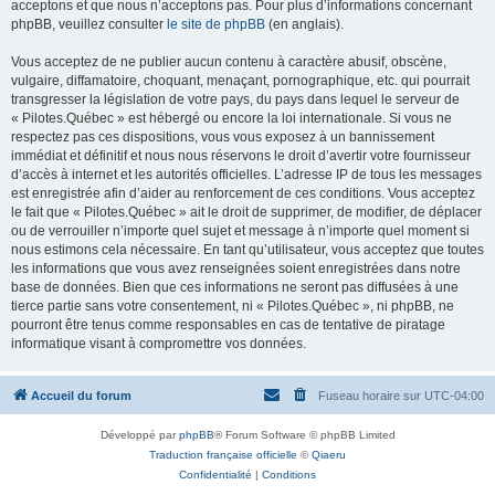
acceptons et que nous n’acceptons pas. Pour plus d’informations concernant
phpBB, veuillez consulter
le site de phpBB
(en anglais).
Vous acceptez de ne publier aucun contenu à caractère abusif, obscène,
vulgaire, diffamatoire, choquant, menaçant, pornographique, etc. qui pourrait
transgresser la législation de votre pays, du pays dans lequel le serveur de
« Pilotes.Québec » est hébergé ou encore la loi internationale. Si vous ne
respectez pas ces dispositions, vous vous exposez à un bannissement
immédiat et définitif et nous nous réservons le droit d’avertir votre fournisseur
d’accès à internet et les autorités officielles. L’adresse IP de tous les messages
est enregistrée afin d’aider au renforcement de ces conditions. Vous acceptez
le fait que « Pilotes.Québec » ait le droit de supprimer, de modifier, de déplacer
ou de verrouiller n’importe quel sujet et message à n’importe quel moment si
nous estimons cela nécessaire. En tant qu’utilisateur, vous acceptez que toutes
les informations que vous avez renseignées soient enregistrées dans notre
base de données. Bien que ces informations ne seront pas diffusées à une
tierce partie sans votre consentement, ni « Pilotes.Québec », ni phpBB, ne
pourront être tenus comme responsables en cas de tentative de piratage
informatique visant à compromettre vos données.
Accueil du forum
Fuseau horaire sur
UTC-04:00
Développé par
phpBB
® Forum Software © phpBB Limited
Traduction française officielle
©
Qiaeru
Confidentialité
|
Conditions