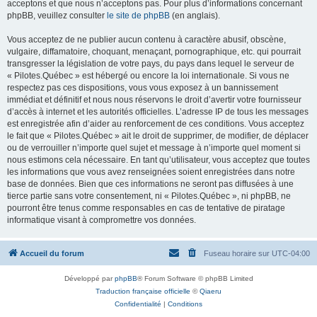
acceptons et que nous n’acceptons pas. Pour plus d’informations concernant
phpBB, veuillez consulter
le site de phpBB
(en anglais).
Vous acceptez de ne publier aucun contenu à caractère abusif, obscène,
vulgaire, diffamatoire, choquant, menaçant, pornographique, etc. qui pourrait
transgresser la législation de votre pays, du pays dans lequel le serveur de
« Pilotes.Québec » est hébergé ou encore la loi internationale. Si vous ne
respectez pas ces dispositions, vous vous exposez à un bannissement
immédiat et définitif et nous nous réservons le droit d’avertir votre fournisseur
d’accès à internet et les autorités officielles. L’adresse IP de tous les messages
est enregistrée afin d’aider au renforcement de ces conditions. Vous acceptez
le fait que « Pilotes.Québec » ait le droit de supprimer, de modifier, de déplacer
ou de verrouiller n’importe quel sujet et message à n’importe quel moment si
nous estimons cela nécessaire. En tant qu’utilisateur, vous acceptez que toutes
les informations que vous avez renseignées soient enregistrées dans notre
base de données. Bien que ces informations ne seront pas diffusées à une
tierce partie sans votre consentement, ni « Pilotes.Québec », ni phpBB, ne
pourront être tenus comme responsables en cas de tentative de piratage
informatique visant à compromettre vos données.
Accueil du forum
Fuseau horaire sur
UTC-04:00
Développé par
phpBB
® Forum Software © phpBB Limited
Traduction française officielle
©
Qiaeru
Confidentialité
|
Conditions