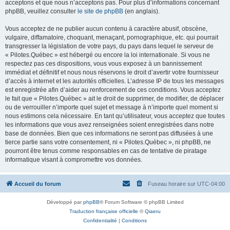
acceptons et que nous n’acceptons pas. Pour plus d’informations concernant
phpBB, veuillez consulter
le site de phpBB
(en anglais).
Vous acceptez de ne publier aucun contenu à caractère abusif, obscène,
vulgaire, diffamatoire, choquant, menaçant, pornographique, etc. qui pourrait
transgresser la législation de votre pays, du pays dans lequel le serveur de
« Pilotes.Québec » est hébergé ou encore la loi internationale. Si vous ne
respectez pas ces dispositions, vous vous exposez à un bannissement
immédiat et définitif et nous nous réservons le droit d’avertir votre fournisseur
d’accès à internet et les autorités officielles. L’adresse IP de tous les messages
est enregistrée afin d’aider au renforcement de ces conditions. Vous acceptez
le fait que « Pilotes.Québec » ait le droit de supprimer, de modifier, de déplacer
ou de verrouiller n’importe quel sujet et message à n’importe quel moment si
nous estimons cela nécessaire. En tant qu’utilisateur, vous acceptez que toutes
les informations que vous avez renseignées soient enregistrées dans notre
base de données. Bien que ces informations ne seront pas diffusées à une
tierce partie sans votre consentement, ni « Pilotes.Québec », ni phpBB, ne
pourront être tenus comme responsables en cas de tentative de piratage
informatique visant à compromettre vos données.
Accueil du forum
Fuseau horaire sur
UTC-04:00
Développé par
phpBB
® Forum Software © phpBB Limited
Traduction française officielle
©
Qiaeru
Confidentialité
|
Conditions