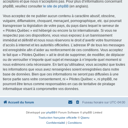
acceptons et que nous n’acceptons pas. Pour plus d’informations concernant
phpBB, veuillez consulter
le site de phpBB
(en anglais).
Vous acceptez de ne publier aucun contenu à caractère abusif, obscène,
vulgaire, diffamatoire, choquant, menaçant, pornographique, etc. qui pourrait
transgresser la législation de votre pays, du pays dans lequel le serveur de
« Pilotes.Québec » est hébergé ou encore la loi internationale. Si vous ne
respectez pas ces dispositions, vous vous exposez à un bannissement
immédiat et définitif et nous nous réservons le droit d’avertir votre fournisseur
d’accès à internet et les autorités officielles. L’adresse IP de tous les messages
est enregistrée afin d’aider au renforcement de ces conditions. Vous acceptez
le fait que « Pilotes.Québec » ait le droit de supprimer, de modifier, de déplacer
ou de verrouiller n’importe quel sujet et message à n’importe quel moment si
nous estimons cela nécessaire. En tant qu’utilisateur, vous acceptez que toutes
les informations que vous avez renseignées soient enregistrées dans notre
base de données. Bien que ces informations ne seront pas diffusées à une
tierce partie sans votre consentement, ni « Pilotes.Québec », ni phpBB, ne
pourront être tenus comme responsables en cas de tentative de piratage
informatique visant à compromettre vos données.
Accueil du forum
Fuseau horaire sur
UTC-04:00
Développé par
phpBB
® Forum Software © phpBB Limited
Traduction française officielle
©
Qiaeru
Confidentialité
|
Conditions